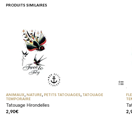
PRODUITS SIMILAIRES
ANIMAUX
,
NATURE
,
PETITS TATOUAGES
,
TATOUAGE
FL
TEMPORAIRE
TE
Tatouage Hirondelles
Ta
2,90
€
2,