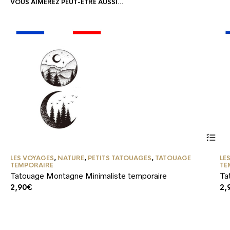
VOUS AIMEREZ PEUT-ÊTRE AUSSI…
LES VOYAGES
,
NATURE
,
PETITS TATOUAGES
,
TATOUAGE
LE
TEMPORAIRE
TE
Tatouage Montagne Minimaliste temporaire
Ta
2,90
€
2,