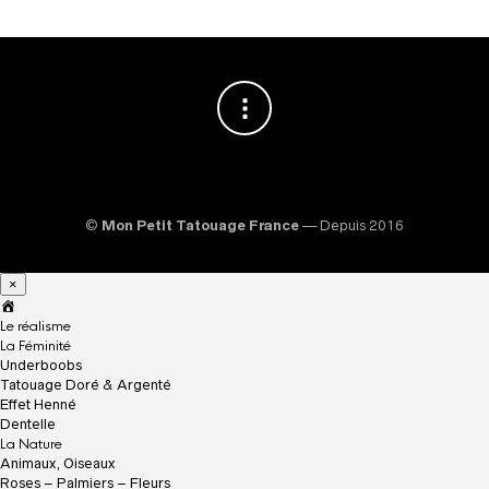
©
Mon Petit Tatouage France
— Depuis 2016
×
A
c
Le réalisme
c
La Féminité
u
Underboobs
e
Tatouage Doré & Argenté
i
Effet Henné
l
Dentelle
La Nature
Animaux, Oiseaux
Roses – Palmiers – Fleurs