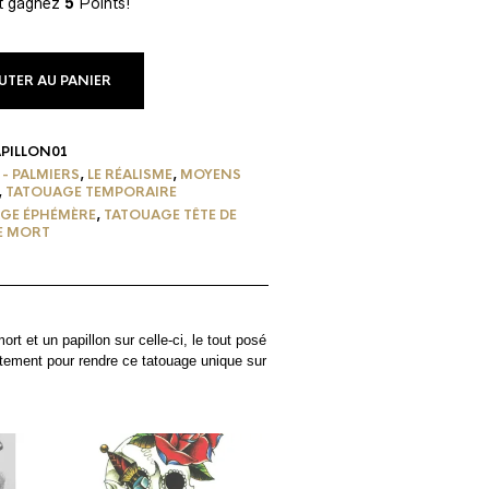
et gagnez
5
Points!
UTER AU PANIER
PILLON01
 - PALMIERS
,
LE RÉALISME
,
MOYENS
,
TATOUAGE TEMPORAIRE
GE ÉPHÉMÈRE
,
TATOUAGE TÊTE DE
E MORT
t et un papillon sur celle-ci, le tout posé
tement pour rendre ce tatouage unique sur