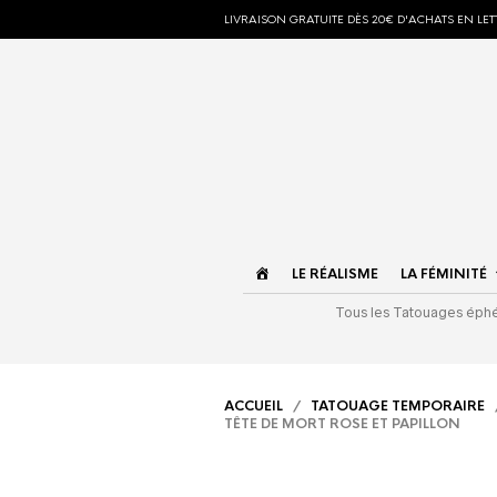
LIVRAISON GRATUITE DÈS 20€ D'ACHATS EN LETT
ACCUEIL
LE RÉALISME
LA FÉMINITÉ
Tous les Tatouages ép
ACCUEIL
/
TATOUAGE TEMPORAIRE
TÊTE DE MORT ROSE ET PAPILLON