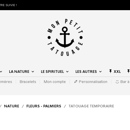
RE SUIVIE !
LA NATURE
LE SPIRITUEL
LES AUTRES
XXL
hémères
Bracelets
Mon compte
Personnalisation
Bar à
/
NATURE
/
FLEURS - PALMIERS
/ TATOUAGE TEMPORAIRE