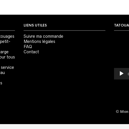
LIENS UTILES
TATOUA
Lecteur
touages
Suivre ma commande
vidéo
petit-
Mentions légales
FAQ
large
Contact
our tous
 service
 au
es
©
Mon 