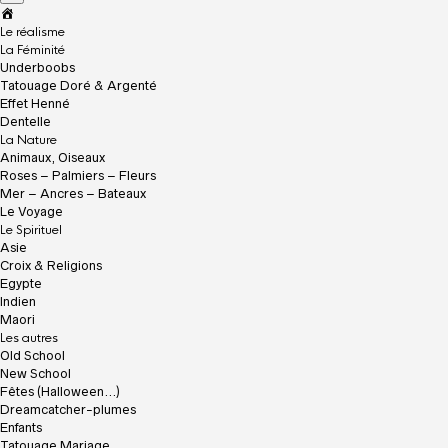
A
c
Le réalisme
c
La Féminité
u
Underboobs
e
Tatouage Doré & Argenté
i
Effet Henné
l
Dentelle
La Nature
Animaux, Oiseaux
Roses – Palmiers – Fleurs
Mer – Ancres – Bateaux
Le Voyage
Le Spirituel
Asie
Croix & Religions
Egypte
Indien
Maori
Les autres
Old School
New School
Fêtes (Halloween…)
Dreamcatcher-plumes
Enfants
Tatouage Mariage