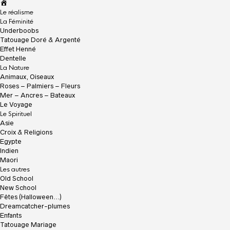
A
c
Le réalisme
c
La Féminité
u
Underboobs
e
Tatouage Doré & Argenté
i
Effet Henné
l
Dentelle
La Nature
Animaux, Oiseaux
Roses – Palmiers – Fleurs
Mer – Ancres – Bateaux
Le Voyage
Le Spirituel
Asie
Croix & Religions
Egypte
Indien
Maori
Les autres
Old School
New School
Fêtes (Halloween…)
Dreamcatcher-plumes
Enfants
Tatouage Mariage