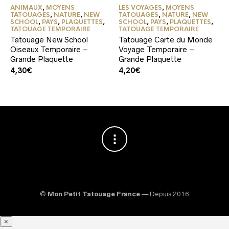
ANIMAUX
,
MOYENS
LES VOYAGES
,
MOYENS
TATOUAGES
,
NATURE
,
NEW
TATOUAGES
,
NATURE
,
NEW
SCHOOL
,
PAYS
,
PLAQUETTES
,
SCHOOL
,
PAYS
,
PLAQUETTES
,
TATOUAGE TEMPORAIRE
TATOUAGE TEMPORAIRE
Tatouage New School
Tatouage Carte du Monde
Oiseaux Temporaire –
Voyage Temporaire –
Grande Plaquette
Grande Plaquette
4,30
€
4,20
€
©
Mon Petit Tatouage France
— Depuis 2016
×