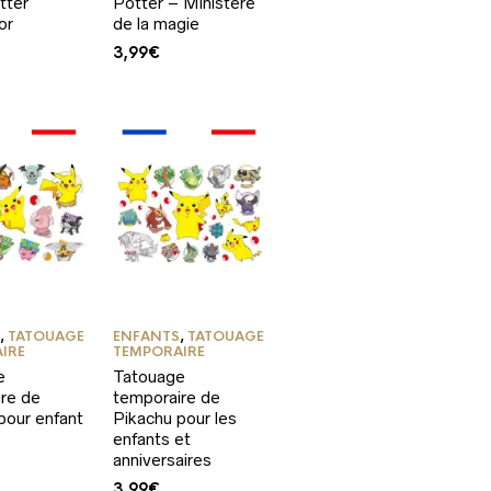
tter
Potter – Ministère
or
de la magie
3,99
€
S
,
TATOUAGE
ENFANTS
,
TATOUAGE
IRE
TEMPORAIRE
e
Tatouage
re de
temporaire de
pour enfant
Pikachu pour les
enfants et
anniversaires
3,99
€