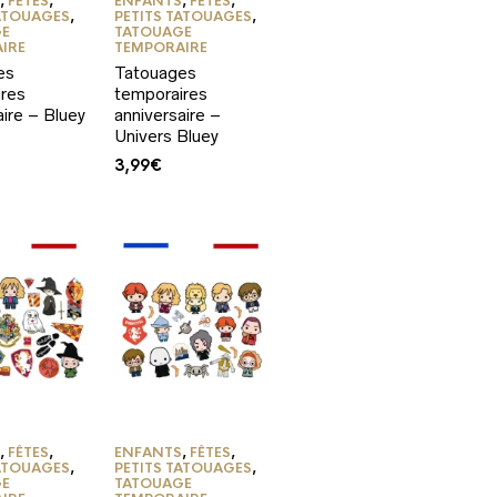
S
,
FÊTES
,
ENFANTS
,
FÊTES
,
TATOUAGES
,
PETITS TATOUAGES
,
GE
TATOUAGE
IRE
TEMPORAIRE
es
Tatouages
ires
temporaires
aire – Bluey
anniversaire –
Univers Bluey
3,99
€
S
,
FÊTES
,
ENFANTS
,
FÊTES
,
TATOUAGES
,
PETITS TATOUAGES
,
GE
TATOUAGE