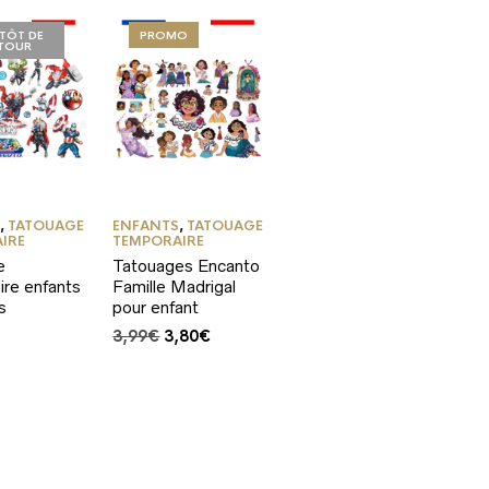
NTÔT DE
PROMO
TOUR
S
,
TATOUAGE
ENFANTS
,
TATOUAGE
IRE
TEMPORAIRE
e
Tatouages Encanto
re enfants
Famille Madrigal
s
pour enfant
Le
Le
3,99
€
3,80
€
prix
prix
initial
actuel
était :
est :
3,99€.
3,80€.