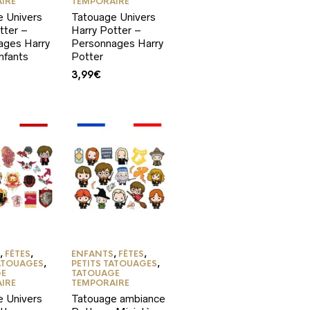
IRE
TEMPORAIRE
e Univers
Tatouage Univers
tter –
Harry Potter –
ages Harry
Personnages Harry
nfants
Potter
3,99
€
S
,
FÊTES
,
ENFANTS
,
FÊTES
,
TATOUAGES
,
PETITS TATOUAGES
,
GE
TATOUAGE
IRE
TEMPORAIRE
e Univers
Tatouage ambiance