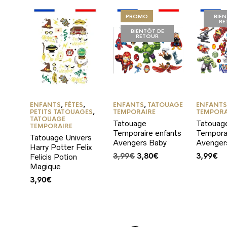
PROMO
BIE
RE
BIENTÔT DE
RETOUR
ENFANTS
,
FÊTES
,
ENFANTS
,
TATOUAGE
ENFANT
PETITS TATOUAGES
,
TEMPORAIRE
TEMPORA
TATOUAGE
Tatouage
Tatouag
TEMPORAIRE
Temporaire enfants
Temporai
Tatouage Univers
Avengers Baby
Avenger
Harry Potter Felix
Le
Le
3,99
€
3,80
€
3,99
€
Felicis Potion
prix
prix
Magique
initial
actuel
3,90
€
était :
est :
3,99€.
3,80€.