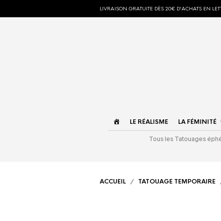
LIVRAISON GRATUITE DÈS 20€ D'ACHATS EN LETT
ACCUEIL
LE RÉALISME
LA FÉMINITÉ
Tous les Tatouages ép
ACCUEIL
/
TATOUAGE TEMPORAIRE
/