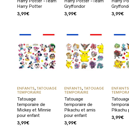
Harry Potter -Team
Harry Potter -Team
Harry Po
Harry Potter
Gryffondor
Gryffond
3,99
€
3,99
€
3,99
€
ENFANTS
,
TATOUAGE
ENFANTS
,
TATOUAGE
ENFANT
TEMPORAIRE
TEMPORAIRE
TEMPORA
Tatouage
Tatouage
Tatouag
temporaire de
temporaire de
temporai
Mickey et Minnie
Pikachu et amis
Pikachu 
pour enfant
pour enfant
3,99
€
3,99
€
3,99
€