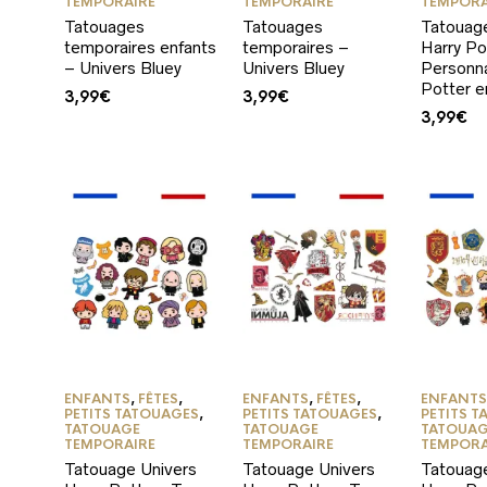
TEMPORAIRE
TEMPORAIRE
TEMPORA
Tatouages
Tatouages
Tatouag
temporaires enfants
temporaires –
Harry Po
– Univers Bluey
Univers Bluey
Personn
Potter e
3,99
€
3,99
€
3,99
€
ENFANTS
,
FÊTES
,
ENFANTS
,
FÊTES
,
ENFANT
PETITS TATOUAGES
,
PETITS TATOUAGES
,
PETITS 
TATOUAGE
TATOUAGE
TATOUA
TEMPORAIRE
TEMPORAIRE
TEMPORA
Tatouage Univers
Tatouage Univers
Tatouag