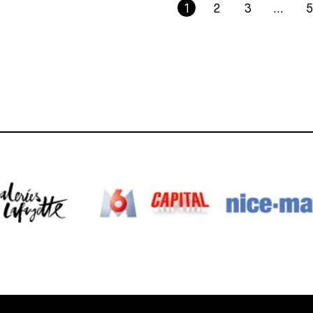
1
2
3
…
5