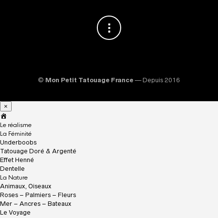
©
Mon Petit Tatouage France
— Depuis 2016
×
A
c
Le réalisme
c
La Féminité
u
Underboobs
e
Tatouage Doré & Argenté
i
Effet Henné
l
Dentelle
La Nature
Animaux, Oiseaux
Roses – Palmiers – Fleurs
Mer – Ancres – Bateaux
Le Voyage