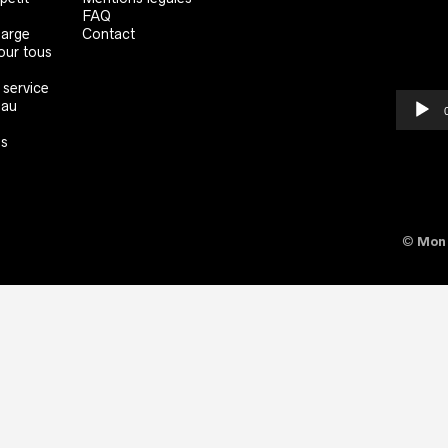
FAQ
large
Contact
our tous
 service
 au
es
©
Mon 