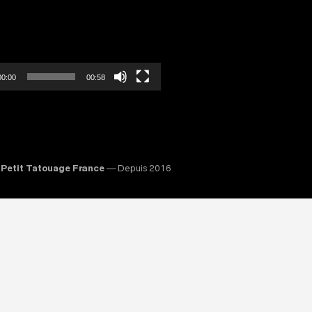
00:00
00:58
Petit Tatouage France
— Depuis 2016