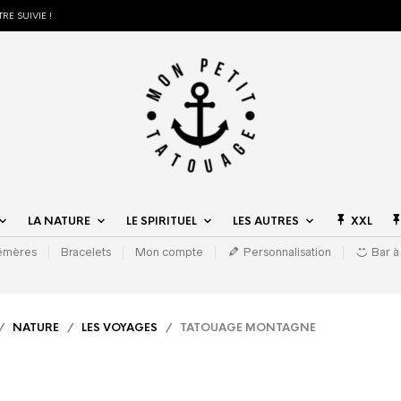
RE SUIVIE !
LA NATURE
LE SPIRITUEL
LES AUTRES
XXL
hémères
Bracelets
Mon compte
Personnalisation
Bar à
/
NATURE
/
LES VOYAGES
/ TATOUAGE MONTAGNE