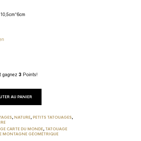
 : 10,5cm*6cm
ien
et gagnez
3
Points!
UTER AU PANIER
YAGES
,
NATURE
,
PETITS TATOUAGES
,
IRE
GE CARTE DU MONDE
,
TATOUAGE
E MONTAGNE GÉOMÉTRIQUE