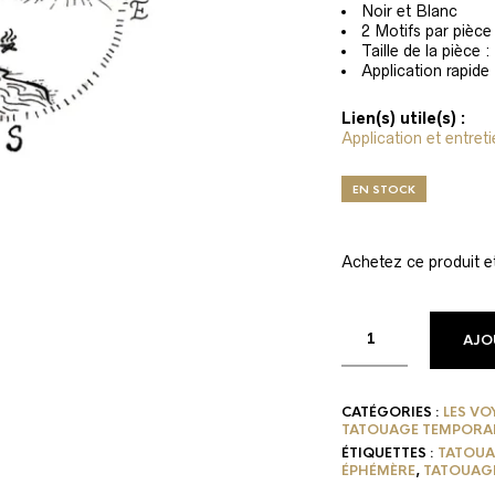
Noir et Blanc
2 Motifs par pièce
Taille de la pièce
Application rapide
Lien(s) utile(s) :
Application et entret
EN STOCK
Achetez ce produit 
AJO
CATÉGORIES :
LES VO
TATOUAGE TEMPORA
ÉTIQUETTES :
TATOUA
ÉPHÉMÈRE
,
TATOUAG