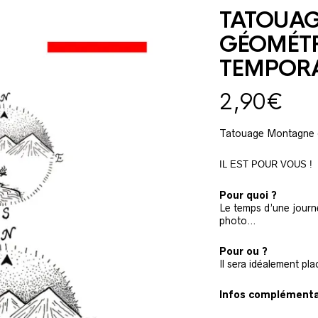
TATOUA
GÉOMÉT
TEMPORA
2,90
€
Tatouage Montagne g
IL EST POUR VOUS !
Pour quoi ?
Le temps d’une journé
photo…
Pour ou ?
Il sera idéalement pla
Infos complémentai