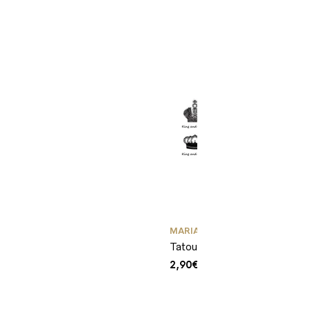
MARIAGE
,
PETITS TATOUAGES
,
Tatouage Couronne Roi et R
2,90
€