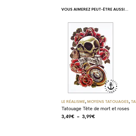
VOUS AIMEREZ PEUT-ÊTRE AUSSI…
LE RÉALISME
,
MOYENS TATOUAGES
,
TA
Tatouage Tête de mort et roses
Plage
3,49
€
–
3,99
€
de
prix :
3,49€