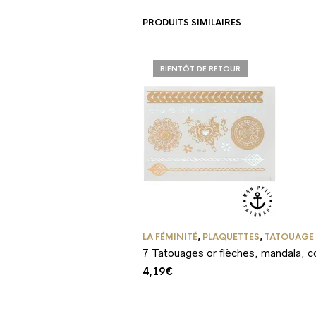
à
3,99€
PRODUITS SIMILAIRES
BIENTÔT DE RETOUR
LA FÉMINITÉ
,
PLAQUETTES
,
TATOUAGE
7 Tatouages or flèches, mandala, 
4,19
€