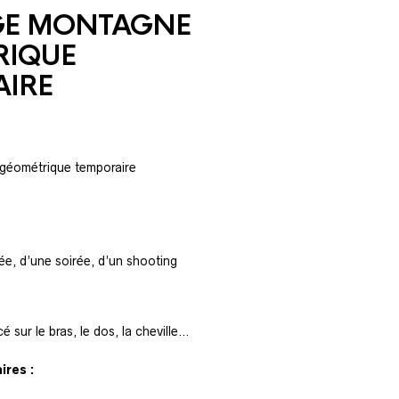
GE MONTAGNE
RIQUE
IRE
éométrique temporaire
e, d’une soirée, d’un shooting
cé sur le bras, le dos, la cheville…
res :