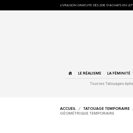
LIVRAISON GRATUITE DÈS 20€ D'ACHATS EN LETT
ACCUEIL
LE RÉALISME
LA FÉMINITÉ
Tous les Tatouages ép
ACCUEIL
/
TATOUAGE TEMPORAIRE
GÉOMÉTRIQUE TEMPORAIRE