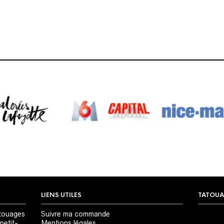
LIENS UTILES
TATOUA
Lecteur
touages
Suivre ma commande
vidéo
petit-
Mentions légales