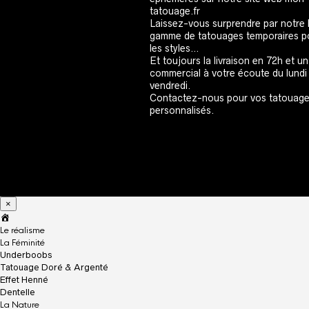
tatouage.fr
Laissez-vous surprendre par notre 
gamme de tatouages temporaires p
les styles…
Et toujours la livraison en 72h et un
commercial à votre écoute du lundi
vendredi.
Contactez-nous pour vos tatouag
personnalisés.
×
A
c
Le réalisme
c
La Féminité
u
Underboobs
e
Tatouage Doré & Argenté
i
Effet Henné
l
Dentelle
La Nature