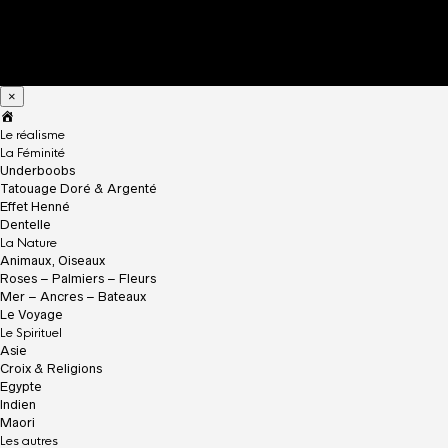
×
A
c
Le réalisme
c
La Féminité
u
Underboobs
e
Tatouage Doré & Argenté
i
Effet Henné
l
Dentelle
La Nature
Animaux, Oiseaux
Roses – Palmiers – Fleurs
Mer – Ancres – Bateaux
Le Voyage
Le Spirituel
Asie
Croix & Religions
Egypte
Indien
Maori
Les autres