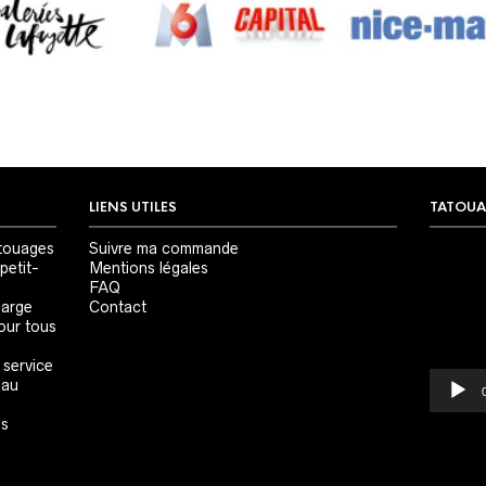
LIENS UTILES
TATOUA
Lecteur
touages
Suivre ma commande
vidéo
petit-
Mentions légales
FAQ
large
Contact
our tous
 service
 au
es