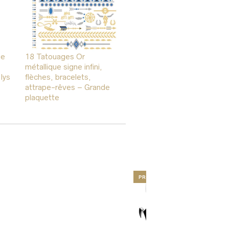
ue
18 Tatouages Or
métallique signe infini,
lys
flèches, bracelets,
attrape-rêves – Grande
plaquette
PROMO