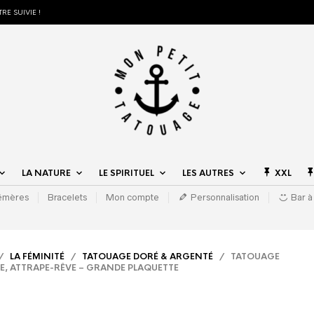
RE SUIVIE !
LA NATURE
LE SPIRITUEL
LES AUTRES
XXL
hémères
Bracelets
Mon compte
Personnalisation
Bar à
/
LA FÉMINITÉ
/
TATOUAGE DORÉ & ARGENTÉ
/ TATOUAGE
GE, ATTRAPE-RÊVE – GRANDE PLAQUETTE