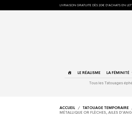
LIVRAISON GRATUITE DÈS 20€ D'ACHATS EN LETT
ACCUEIL
LE RÉALISME
LA FÉMINITÉ
Tous les Tatouages ép
ACCUEIL
/
TATOUAGE TEMPORAIRE
MÉTALLIQUE OR FLÈCHES, AILES D’AN