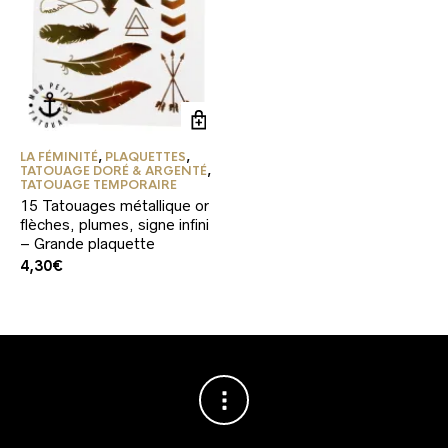
LA FÉMINITÉ
,
PLAQUETTES
,
TATOUAGE DORÉ & ARGENTÉ
,
TATOUAGE TEMPORAIRE
15 Tatouages métallique or
flèches, plumes, signe infini
– Grande plaquette
4,30
€