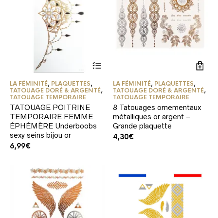
Ce
produit
a
LA FÉMINITÉ
,
PLAQUETTES
,
LA FÉMINITÉ
,
PLAQUETTES
,
plusieurs
TATOUAGE DORÉ & ARGENTÉ
,
TATOUAGE DORÉ & ARGENTÉ
,
variations.
TATOUAGE TEMPORAIRE
TATOUAGE TEMPORAIRE
Les
TATOUAGE POITRINE
8 Tatouages ornementaux
options
TEMPORAIRE FEMME
métalliques or argent –
peuvent
ÉPHÉMÈRE Underboobs
Grande plaquette
être
sexy seins bijou or
4,30
€
choisies
6,99
€
sur
la
page
du
produit