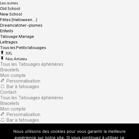
Les autres
Old School
New School
Fêtes (Halloween…)
Dreamcatcher-plumes
Enfants
Tatouage Mariage
Lettrages
Tous les Petits tatouages
XXL
Nos Artistes
Tous les Tatouages éphémères
Bracelets
Mon compte
Personnalisation
Bar à tatouages
Contact
Tous les Tatouages éphémères
Bracelets
Mon compte
Personnalisation
Bar à tatouages
Contact
Nous utilisons des cookies pour vous garantir la meilleure
×
What are you looking for?
expérience sur notre site. Si vous continuez à utiliser ce