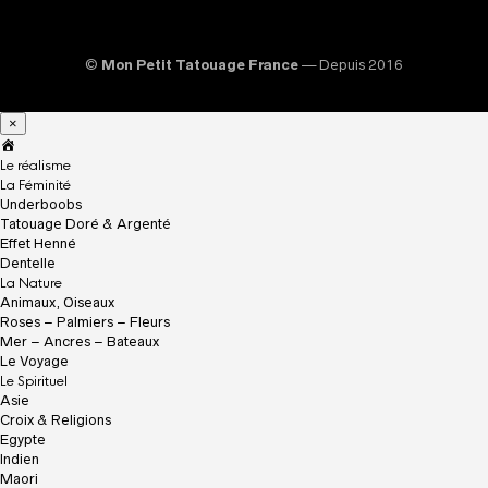
©
Mon Petit Tatouage France
— Depuis 2016
×
A
c
Le réalisme
c
La Féminité
u
Underboobs
e
Tatouage Doré & Argenté
i
Effet Henné
l
Dentelle
La Nature
Animaux, Oiseaux
Roses – Palmiers – Fleurs
Mer – Ancres – Bateaux
Le Voyage
Le Spirituel
Asie
Croix & Religions
Egypte
Indien
Maori