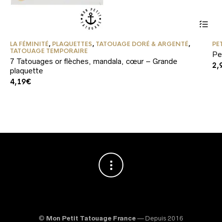
LA FÉMINITÉ
,
PLAQUETTES
,
TATOUAGE DORÉ & ARGENTÉ
,
PE
TATOUAGE TEMPORAIRE
Pe
7 Tatouages or flèches, mandala, cœur – Grande
2,
plaquette
4,19
€
©
Mon Petit Tatouage France
— Depuis 2016