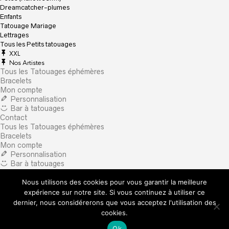
Dreamcatcher-plumes
Enfants
Tatouage Mariage
Lettrages
Tous les Petits tatouages
XXL
Nos Artistes
Tous les Tatouages éphémères
Bracelets
Mon compte
Personnalisation
Bar à tatouages
Contact
Tous les Tatouages éphémères
Bracelets
Mon compte
Personnalisation
Bar à tatouages
Contact
Nous utilisons des cookies pour vous garantir la meilleure
×
What are you looking for?
expérience sur notre site. Si vous continuez à utiliser ce
dernier, nous considérerons que vous acceptez l'utilisation des
cookies.
Ok