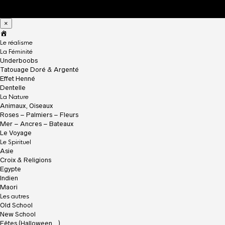
×
A
c
Le réalisme
c
La Féminité
u
Underboobs
e
Tatouage Doré & Argenté
i
Effet Henné
l
Dentelle
La Nature
Animaux, Oiseaux
Roses – Palmiers – Fleurs
Mer – Ancres – Bateaux
Le Voyage
Le Spirituel
Asie
Croix & Religions
Egypte
Indien
Maori
Les autres
Old School
New School
Fêtes (Halloween…)