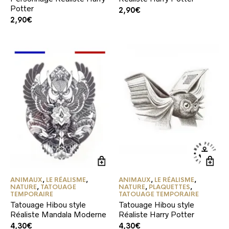
Potter
2,90
€
2,90
€
ANIMAUX
,
LE RÉALISME
,
ANIMAUX
,
LE RÉALISME
,
NATURE
,
TATOUAGE
NATURE
,
PLAQUETTES
,
TEMPORAIRE
TATOUAGE TEMPORAIRE
Tatouage Hibou style
Tatouage Hibou style
Réaliste Mandala Moderne
Réaliste Harry Potter
4,30
€
4,30
€