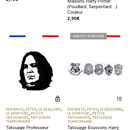
Maisons Harry Potter
(Poudlard, Serpentard…)
Couleur
2,90
€
BIENTÔT DE RETOUR
ENFANTS
,
FÊTES
,
LE RÉALISME
,
ENFANTS
,
FÊTES
,
LE RÉALISME
,
LE SPIRITUEL
,
PETITS
LE SPIRITUEL
,
PETITS
TATOUAGES
,
TATOUAGE
TATOUAGES
,
TATOUAGE
TEMPORAIRE
TEMPORAIRE
Tatouage Professeur
Tatouage Écussons Harry