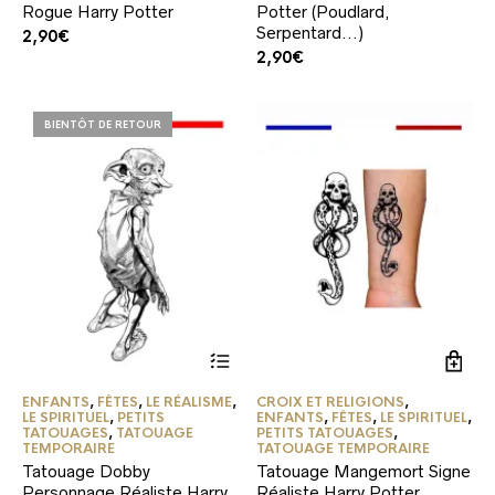
Rogue Harry Potter
Potter (Poudlard,
Serpentard…)
2,90
€
2,90
€
BIENTÔT DE RETOUR
ENFANTS
,
FÊTES
,
LE RÉALISME
,
CROIX ET RELIGIONS
,
LE SPIRITUEL
,
PETITS
ENFANTS
,
FÊTES
,
LE SPIRITUEL
,
TATOUAGES
,
TATOUAGE
PETITS TATOUAGES
,
TEMPORAIRE
TATOUAGE TEMPORAIRE
Tatouage Dobby
Tatouage Mangemort Signe
Personnage Réaliste Harry
Réaliste Harry Potter