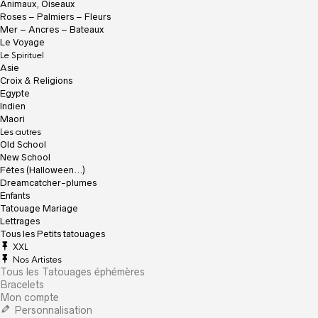
Animaux, Oiseaux
Roses – Palmiers – Fleurs
Mer – Ancres – Bateaux
Le Voyage
Le Spirituel
Asie
Croix & Religions
Egypte
Indien
Maori
Les autres
Old School
New School
Fêtes (Halloween…)
Dreamcatcher-plumes
Enfants
Tatouage Mariage
Lettrages
Tous les Petits tatouages
XXL
Nos Artistes
Tous les Tatouages éphémères
Bracelets
Mon compte
Personnalisation