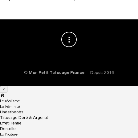
©
Mon Petit Tatouage France
— Depuis 2016
×
A
c
Le réalisme
c
La Féminité
u
Underboobs
e
Tatouage Doré & Argenté
i
Effet Henné
l
Dentelle
La Nature