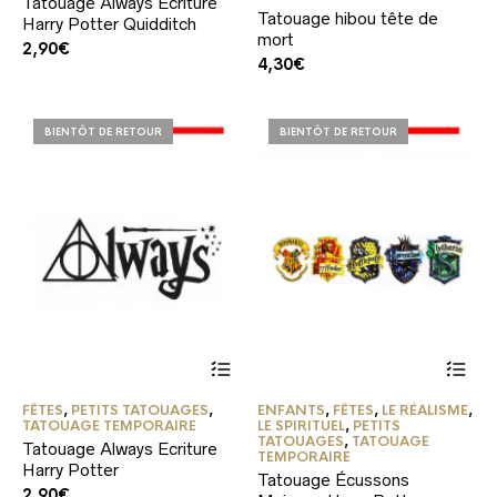
Tatouage Always Ecriture
Tatouage hibou tête de
Harry Potter Quidditch
mort
2,90
€
4,30
€
BIENTÔT DE RETOUR
BIENTÔT DE RETOUR
FÊTES
,
PETITS TATOUAGES
,
ENFANTS
,
FÊTES
,
LE RÉALISME
,
TATOUAGE TEMPORAIRE
LE SPIRITUEL
,
PETITS
TATOUAGES
,
TATOUAGE
Tatouage Always Ecriture
TEMPORAIRE
Harry Potter
Tatouage Écussons
2,90
€