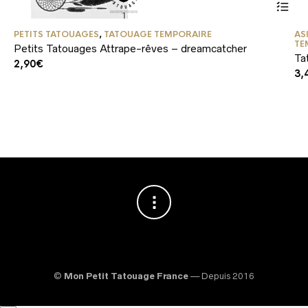
PETITS TATOUAGES
,
TATOUAGE TEMPORAIRE
AS
TE
Petits Tatouages Attrape-rêves – dreamcatcher
Ta
2,90
€
3,
©
Mon Petit Tatouage France
— Depuis 2016