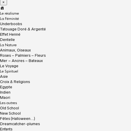
×
A
c
Le réalisme
c
La Féminité
u
Underboobs
e
Tatouage Doré & Argenté
i
Effet Henné
l
Dentelle
La Nature
Animaux, Oiseaux
Roses – Palmiers – Fleurs
Mer – Ancres – Bateaux
Le Voyage
Le Spirituel
Asie
Croix & Religions
Egypte
Indien
Maori
Les autres
Old School
New School
Fêtes (Halloween…)
Dreamcatcher-plumes
Enfants