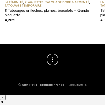
LA FÉMINITÉ
,
PLAQUETTES
,
TATOUAGE DORÉ & ARGENTÉ
,
LA
TATOUAGE TEMPORAIRE
TA
8 Tatouages or flèches, plumes, bracelets – Grande
Ta
plaquette
pl
4,30
€
4,
©
Mon Petit Tatouage France
— Depuis 2016
×
A