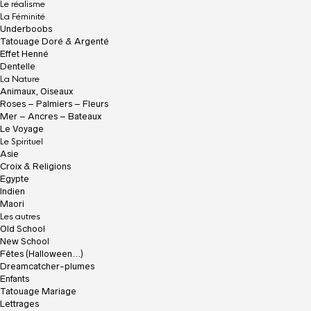
c
Le réalisme
c
La Féminité
u
Underboobs
e
Tatouage Doré & Argenté
i
Effet Henné
l
Dentelle
La Nature
Animaux, Oiseaux
Roses – Palmiers – Fleurs
Mer – Ancres – Bateaux
Le Voyage
Le Spirituel
Asie
Croix & Religions
Egypte
Indien
Maori
Les autres
Old School
New School
Fêtes (Halloween…)
Dreamcatcher-plumes
Enfants
Tatouage Mariage
Lettrages