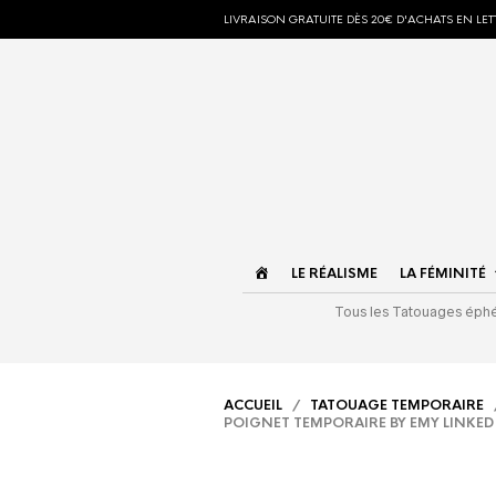
LIVRAISON GRATUITE DÈS 20€ D'ACHATS EN LETT
ACCUEIL
LE RÉALISME
LA FÉMINITÉ
Tous les Tatouages ép
ACCUEIL
/
TATOUAGE TEMPORAIRE
POIGNET TEMPORAIRE BY EMY LINKE