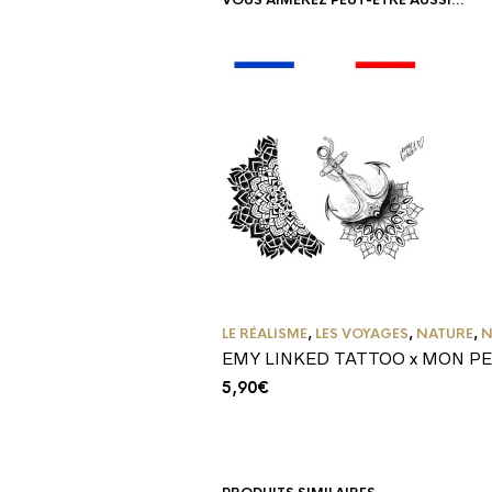
VOUS AIMEREZ PEUT-ÊTRE AUSSI…
LE RÉALISME
,
LES VOYAGES
,
NATURE
,
N
EMY LINKED TATTOO x MON P
5,90
€