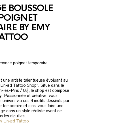
E BOUSSOLE
POIGNET
IRE BY EMY
TATTOO
oyage poignet temporaire
 une artiste talentueuse évoluant au
inked Tattoo Shop”. Situé dans le
n-les-Pins / 06), le shop est composé
y. Passionnée et créative, vous
 univers via ces 4 motifs déssinés par
 temporaire et ainsi vous faire une
age dans un style réaliste avant de
 les aiguilles.
my Linked Tattoo