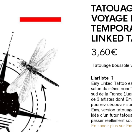
TATOUAG
VOYAGE 
TEMPORA
LINKED 
3,60
€
Tatouage boussole v
L’artiste ?
Emy Linked Tattoo est
salon du même nom “L
sud de la France (Jua
de 3 artistes dont Em
pourrez découvrir son
Emy, version tatouage
idée d’un futur tatou
passer réellement sous
En savoir plus sur E