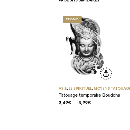
PRODUITS SIMILAIRES
PROMO
ASIE
,
LE SPIRITUEL
,
MOYENS TATOUAG
Tatouage temporaire Bouddha
Plage
3,49
€
–
3,99
€
de
prix :
3,49€
à