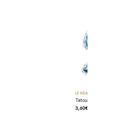
LE RÉALISME
,
MOYENS TATOUA
Tatouage old-school compos
Plage
3,60
€
–
4,20
€
de
prix :
3,60€
à