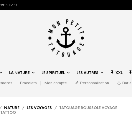
RE SUIVIE !
LA NATURE
LE SPIRITUEL
LES AUTRES
XXL
hémères
Bracelets
Mon compte
Personnalisation
Bar à
/
NATURE
/
LES VOYAGES
/ TATOUAGE BOUSSOLE VOYAGE
D TATTOO