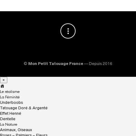
©
Mon Petit Tatouage France
— Depuis 2016
×
A
c
Le réalisme
c
La Féminité
u
Underboobs
e
Tatouage Doré & Argenté
i
Effet Henné
l
Dentelle
La Nature
Animaux, Oiseaux
Roses – Palmiers – Fleurs