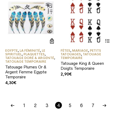
EGYPTE
,
LA FÉMINITÉ
,
LE
FÊTES
,
MARIAGE
,
PETITS
SPIRITUEL
,
PLAQUETTES
,
TATOUAGES
,
TATOUAGE
TATOUAGE DORÉ & ARGENTÉ
,
TEMPORAIRE
TATOUAGE TEMPORAIRE
Tatouage King & Queen
Tatouage Plumes Or &
Doigts Temporaire
Argent Femme Egypte
2,90
€
Temporaire
4,30
€
1
2
3
4
5
6
7