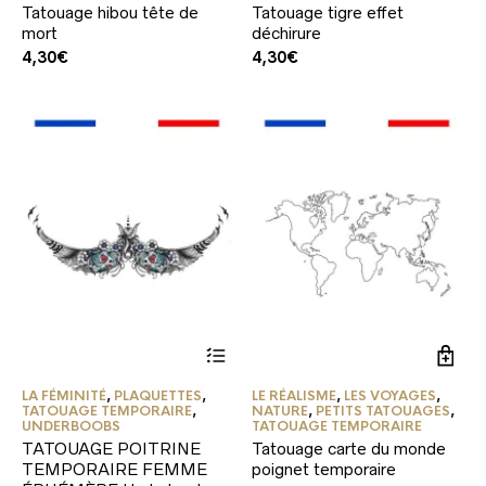
Tatouage hibou tête de
Tatouage tigre effet
mort
déchirure
4,30
€
4,30
€
Ce
produit
a
LA FÉMINITÉ
,
PLAQUETTES
,
LE RÉALISME
,
LES VOYAGES
,
plusieurs
TATOUAGE TEMPORAIRE
,
NATURE
,
PETITS TATOUAGES
,
variations.
UNDERBOOBS
TATOUAGE TEMPORAIRE
Les
TATOUAGE POITRINE
Tatouage carte du monde
options
TEMPORAIRE FEMME
poignet temporaire
peuvent