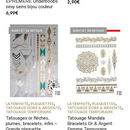
ÉPHÉMÈRE Underboobs
2,90
€
être
sexy seins bijou couleur
choisies
6,99
€
sur
la
page
du
BIENTÔT DE RETOUR
BIENTÔT DE RETOUR
produit
LA FÉMINITÉ
,
PLAQUETTES
,
LA FÉMINITÉ
,
PLAQUETTES
,
TATOUAGE DORÉ & ARGENTÉ
,
TATOUAGE DORÉ & ARGENTÉ
,
TATOUAGE TEMPORAIRE
TATOUAGE TEMPORAIRE
Tatouages or flèches,
Tatouage Mandala
plumes, bracelets, infini –
Bracelets Or & Argent
Grande plaquette
Femme Temporaire