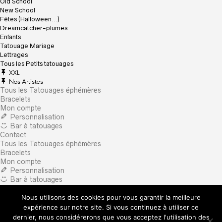
Old School
New School
Fêtes (Halloween…)
Dreamcatcher-plumes
Enfants
Tatouage Mariage
Lettrages
Tous les Petits tatouages
XXL
Nos Artistes
Tous les Tatouages éphémères
Bracelets
Mon compte
Personnalisation
Bar à tatouages
Contact
Tous les Tatouages éphémères
Bracelets
Mon compte
Personnalisation
Bar à tatouages
Contact
Nous utilisons des cookies pour vous garantir la meilleure
×
What are you looking for?
expérience sur notre site. Si vous continuez à utiliser ce
dernier, nous considérerons que vous acceptez l'utilisation des