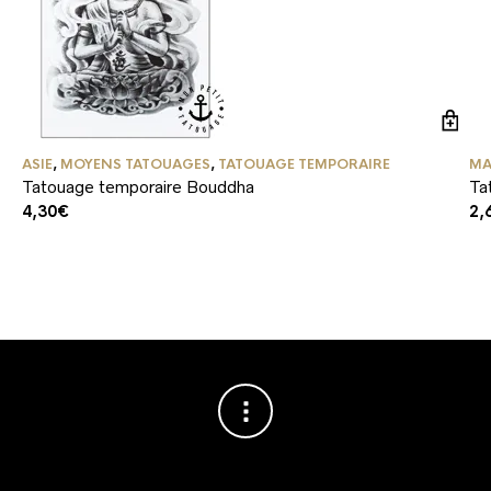
ASIE
,
MOYENS TATOUAGES
,
TATOUAGE TEMPORAIRE
MA
Tatouage temporaire Bouddha
Ta
4,30
€
2,