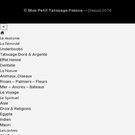
©
Mon Petit Tatouage France
— Depuis 2016
×
A
c
Le réalisme
c
La Féminité
u
Underboobs
e
Tatouage Doré & Argenté
i
Effet Henné
l
Dentelle
La Nature
Animaux, Oiseaux
Roses – Palmiers – Fleurs
Mer – Ancres – Bateaux
Le Voyage
Le Spirituel
Asie
Croix & Religions
Egypte
Indien
Maori
Les autres