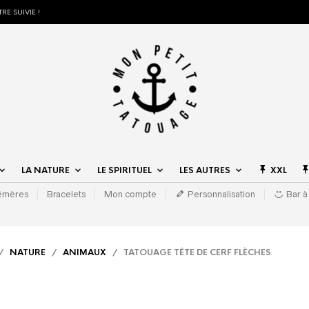
RE SUIVIE !
LA NATURE
LE SPIRITUEL
LES AUTRES
XXL
hémères
Bracelets
Mon compte
Personnalisation
Bar à
/
NATURE
/
ANIMAUX
/ TATOUAGE TÊTE DE CERF FLÈCHES