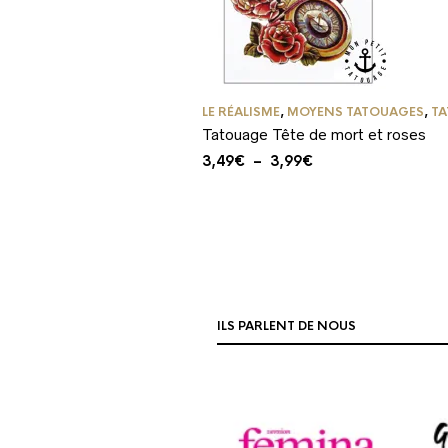
LE RÉALISME
,
MOYENS TATOUAGES
,
TA
Tatouage Tête de mort et roses
Plage
3,49
€
–
3,99
€
de
prix :
3,49€
à
3,99€
ILS PARLENT DE NOUS