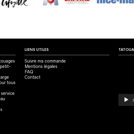
LIENS UTILES
TATOUA
Lecteur
touages
Suivre ma commande
vidéo
petit-
Mentions légales
FAQ
large
Contact
our tous
 service
 au
es