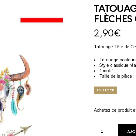
TATOUAG
FLÈCHES
2,90
€
Tatouage Tête de Cer
Tatouage couleur
Style classique réa
1 motif
Taille de la pièce 
EN STOCK
Achetez ce produit 
AJO