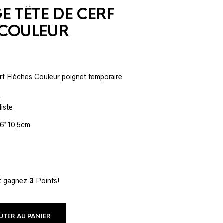
E TÊTE DE CERF
 COULEUR
f Flèches Couleur poignet temporaire
s
liste
: 6*10,5cm
et gagnez
3
Points!
UTER AU PANIER