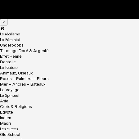
×
A
c
Le réalisme
c
La Féminité
u
Underboobs
e
Tatouage Doré & Argenté
i
Effet Henné
l
Dentelle
La Nature
Animaux, Oiseaux
Roses – Palmiers – Fleurs
Mer – Ancres – Bateaux
Le Voyage
Le Spirituel
Asie
Croix & Religions
Egypte
Indien
Maori
Les autres
Old School