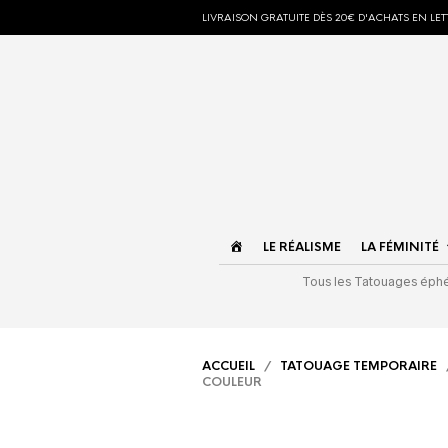
LIVRAISON GRATUITE DÈS 20€ D'ACHATS EN LETT
ACCUEIL
LE RÉALISME
LA FÉMINITÉ
Tous les Tatouages ép
ACCUEIL
/
TATOUAGE TEMPORAIRE
COULEUR