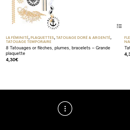
LA FÉMINITÉ
,
PLAQUETTES
,
TATOUAGE DORÉ & ARGENTÉ
,
FL
TATOUAGE TEMPORAIRE
NA
8 Tatouages or flèches, plumes, bracelets – Grande
Ta
plaquette
4,
4,30
€