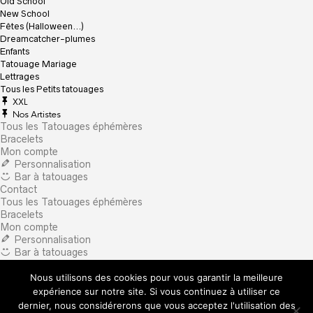
Old School
New School
Fêtes (Halloween…)
Dreamcatcher-plumes
Enfants
Tatouage Mariage
Lettrages
Tous les Petits tatouages
XXL
Nos Artistes
Tous les Tatouages éphémères
Bracelets
Mon compte
Personnalisation
Bar à tatouages
Contact
Tous les Tatouages éphémères
Bracelets
Mon compte
Personnalisation
Bar à tatouages
Contact
Nous utilisons des cookies pour vous garantir la meilleure
×
What are you looking for?
expérience sur notre site. Si vous continuez à utiliser ce
dernier, nous considérerons que vous acceptez l'utilisation des