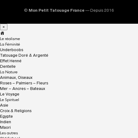
©
Mon Petit Tatouage France
— Depuis 2016
×
A
c
Le réalisme
c
La Féminité
u
Underboobs
e
Tatouage Doré & Argenté
i
Effet Henné
l
Dentelle
La Nature
Animaux, Oiseaux
Roses – Palmiers – Fleurs
Mer – Ancres – Bateaux
Le Voyage
Le Spirituel
Asie
Croix & Religions
Egypte
Indien
Maori
Les autres