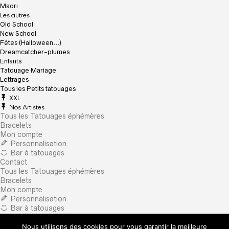
Maori
Les autres
Old School
New School
Fêtes (Halloween…)
Dreamcatcher-plumes
Enfants
Tatouage Mariage
Lettrages
Tous les Petits tatouages
XXL
Nos Artistes
Tous les Tatouages éphémères
Bracelets
Mon compte
Personnalisation
Bar à tatouages
Contact
Tous les Tatouages éphémères
Bracelets
Mon compte
Personnalisation
Bar à tatouages
Contact
Nous utilisons des cookies pour vous garantir la meilleure
×