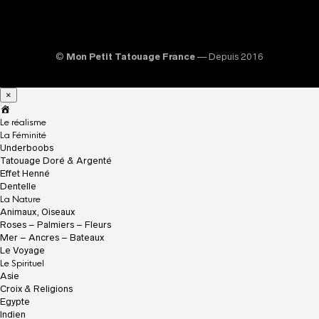
©
Mon Petit Tatouage France
— Depuis 2016
×
A
c
Le réalisme
c
La Féminité
u
Underboobs
e
Tatouage Doré & Argenté
i
Effet Henné
l
Dentelle
La Nature
Animaux, Oiseaux
Roses – Palmiers – Fleurs
Mer – Ancres – Bateaux
Le Voyage
Le Spirituel
Asie
Croix & Religions
Egypte
Indien