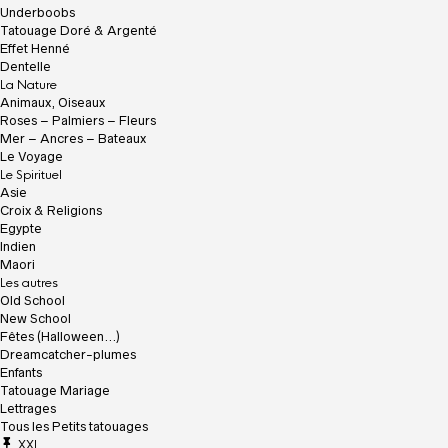
u
Underboobs
e
Tatouage Doré & Argenté
i
Effet Henné
l
Dentelle
La Nature
Animaux, Oiseaux
Roses – Palmiers – Fleurs
Mer – Ancres – Bateaux
Le Voyage
Le Spirituel
Asie
Croix & Religions
Egypte
Indien
Maori
Les autres
Old School
New School
Fêtes (Halloween…)
Dreamcatcher-plumes
Enfants
Tatouage Mariage
Lettrages
Tous les Petits tatouages
XXL