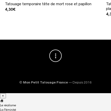
Tatouage temporaire tête de mort rose et papillon
Ta
pl
4,30
€
4,
©
Mon Petit Tatouage France
— Depuis 2016
×
A
c
Le réalisme
c
La Féminité