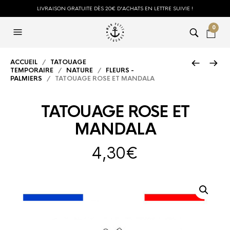
LIVRAISON GRATUITE DÈS 20€ D'ACHATS EN LETTRE SUIVIE !
0
ACCUEIL
/
TATOUAGE
TEMPORAIRE
/
NATURE
/
FLEURS -
PALMIERS
/ TATOUAGE ROSE ET MANDALA
TATOUAGE ROSE ET
MANDALA
4,30
€