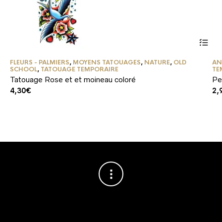
FLEURS - PALMIERS
,
MOYENS TATOUAGES
,
NATURE
,
OLD
AN
SCHOOL
,
TATOUAGE TEMPORAIRE
TE
Tatouage Rose et et moineau coloré
Pe
4,30
€
2,