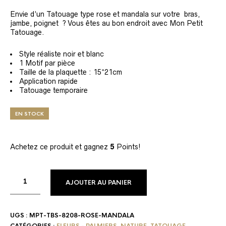
Envie d’un Tatouage type rose et mandala sur votre bras,
jambe, poignet ? Vous êtes au bon endroit avec Mon Petit
Tatouage.
Style réaliste noir et blanc
1 Motif par pièce
Taille de la plaquette : 15*21cm
Application rapide
Tatouage temporaire
EN STOCK
Achetez ce produit et gagnez
5
Points!
AJOUTER AU PANIER
UGS :
MPT-TBS-8208-ROSE-MANDALA
CATÉGORIES :
FLEURS - PALMIERS
,
NATURE
,
TATOUAGE