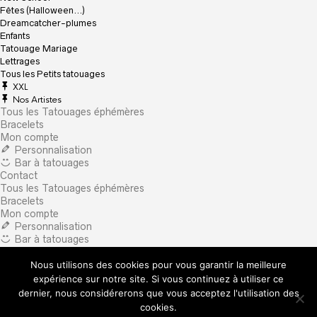
Fêtes (Halloween…)
Dreamcatcher-plumes
Enfants
Tatouage Mariage
Lettrages
Tous les Petits tatouages
XXL
Nos Artistes
Tous les Tatouages éphémères
Bracelets
Mon compte
Personnalisation
Bar à tatouages
Contact
Tous les Tatouages éphémères
Bracelets
Mon compte
Personnalisation
Bar à tatouages
Contact
Nous utilisons des cookies pour vous garantir la meilleure
×
What are you looking for?
expérience sur notre site. Si vous continuez à utiliser ce
dernier, nous considérerons que vous acceptez l'utilisation des
cookies.