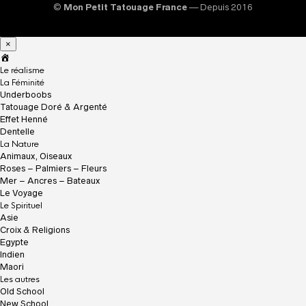
©
Mon Petit Tatouage France
— Depuis 2016
×
A
c
Le réalisme
c
La Féminité
u
Underboobs
e
Tatouage Doré & Argenté
i
Effet Henné
l
Dentelle
La Nature
Animaux, Oiseaux
Roses – Palmiers – Fleurs
Mer – Ancres – Bateaux
Le Voyage
Le Spirituel
Asie
Croix & Religions
Egypte
Indien
Maori
Les autres
Old School
New School