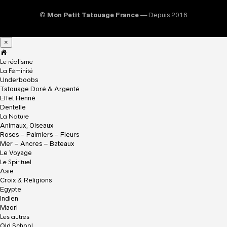
©
Mon Petit Tatouage France
— Depuis 2016
×
A
c
Le réalisme
c
La Féminité
u
Underboobs
e
Tatouage Doré & Argenté
i
Effet Henné
l
Dentelle
La Nature
Animaux, Oiseaux
Roses – Palmiers – Fleurs
Mer – Ancres – Bateaux
Le Voyage
Le Spirituel
Asie
Croix & Religions
Egypte
Indien
Maori
Les autres
Old School