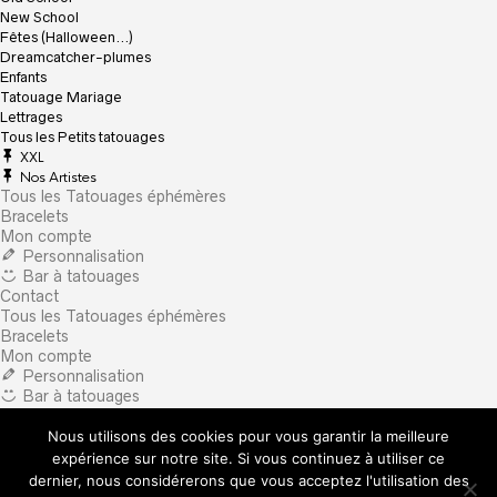
New School
Fêtes (Halloween…)
Dreamcatcher-plumes
Enfants
Tatouage Mariage
Lettrages
Tous les Petits tatouages
XXL
Nos Artistes
Tous les Tatouages éphémères
Bracelets
Mon compte
Personnalisation
Bar à tatouages
Contact
Tous les Tatouages éphémères
Bracelets
Mon compte
Personnalisation
Bar à tatouages
Contact
Nous utilisons des cookies pour vous garantir la meilleure
×
What are you looking for?
expérience sur notre site. Si vous continuez à utiliser ce
dernier, nous considérerons que vous acceptez l'utilisation des