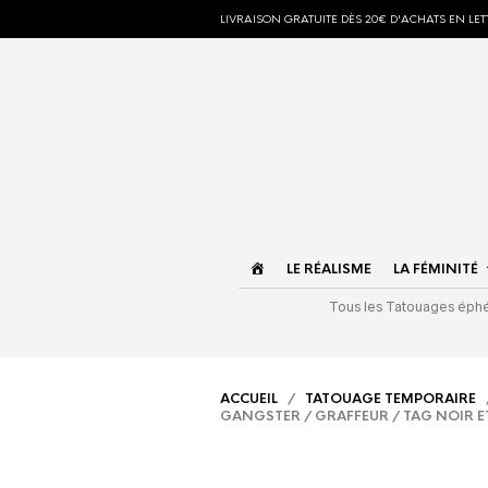
LIVRAISON GRATUITE DÈS 20€ D'ACHATS EN LETT
ACCUEIL
LE RÉALISME
LA FÉMINITÉ
Tous les Tatouages ép
ACCUEIL
/
TATOUAGE TEMPORAIRE
GANGSTER / GRAFFEUR / TAG NOIR E