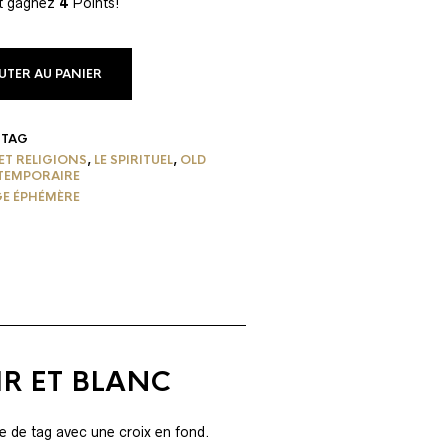
et gagnez
4
Points!
UTER AU PANIER
-TAG
ET RELIGIONS
,
LE SPIRITUEL
,
OLD
TEMPORAIRE
E ÉPHÉMÈRE
R ET BLANC
me de tag avec une croix en fond.