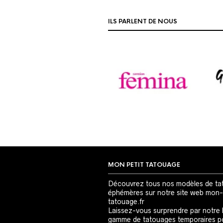
ILS PARLENT DE NOUS
MON PETIT TATOUAGE
Découvrez tous nos modèles de ta
éphémères sur notre site web mon-
tatouage.fr
Laissez-vous surprendre par notre 
gamme de tatouages temporaires p