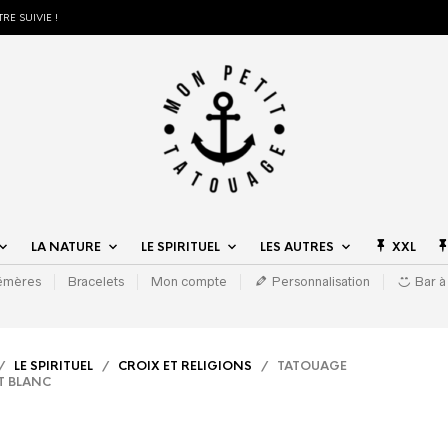
RE SUIVIE !
LA NATURE
LE SPIRITUEL
LES AUTRES
XXL
hémères
Bracelets
Mon compte
Personnalisation
Bar à
/
LE SPIRITUEL
/
CROIX ET RELIGIONS
/ TATOUAGE
T BLANC