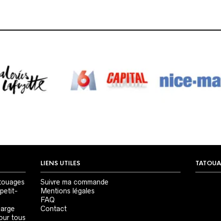
LIENS UTILES
TATOUA
Lecteur
touages
Suivre ma commande
vidéo
petit-
Mentions légales
FAQ
large
Contact
our tous