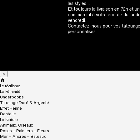
les styles…
Et toujours la livraison en 72h et un
commercial à votre écoute du lundi
vendredi.
Contactez-nous pour vos tatouag
personnalisés.
×
A
c
Le réalisme
c
La Féminité
u
Underboobs
e
Tatouage Doré & Argenté
i
Effet Henné
l
Dentelle
La Nature
Animaux, Oiseaux
Roses – Palmiers – Fleurs
Mer – Ancres – Bateaux