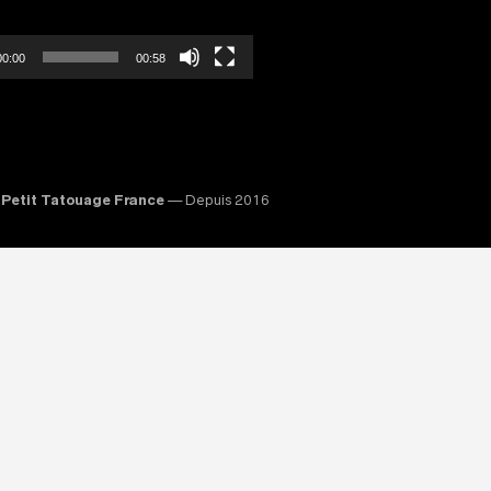
00:00
00:58
Petit Tatouage France
— Depuis 2016