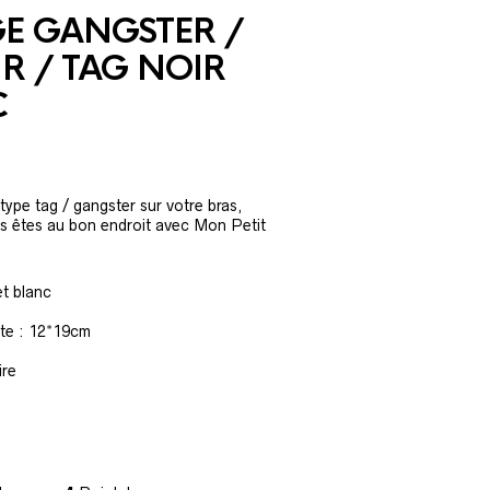
E GANGSTER /
R / TAG NOIR
C
ype tag / gangster sur votre bras,
s êtes au bon endroit avec Mon Petit
et blanc
tte : 12*19cm
ire