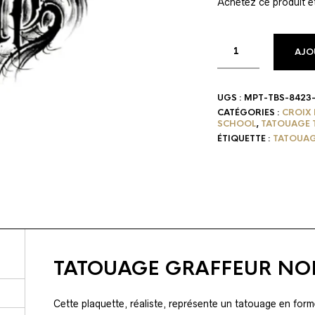
Achetez ce produit 
AJO
UGS :
MPT-TBS-8423
CATÉGORIES :
CROIX 
SCHOOL
,
TATOUAGE 
ÉTIQUETTE :
TATOUAG
TATOUAGE GRAFFEUR NOI
Cette plaquette, réaliste, représente un tatouage en for