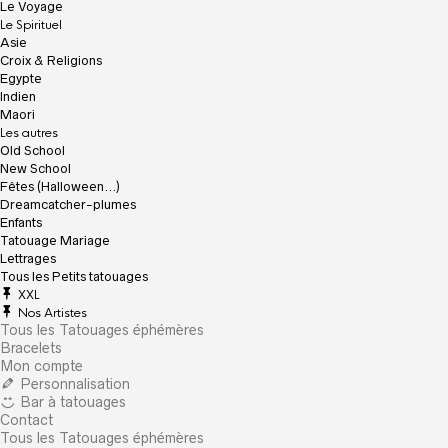
Le Voyage
Le Spirituel
Asie
Croix & Religions
Egypte
Indien
Maori
Les autres
Old School
New School
Fêtes (Halloween…)
Dreamcatcher-plumes
Enfants
Tatouage Mariage
Lettrages
Tous les Petits tatouages
XXL
Nos Artistes
Tous les Tatouages éphémères
Bracelets
Mon compte
Personnalisation
Bar à tatouages
Contact
Tous les Tatouages éphémères