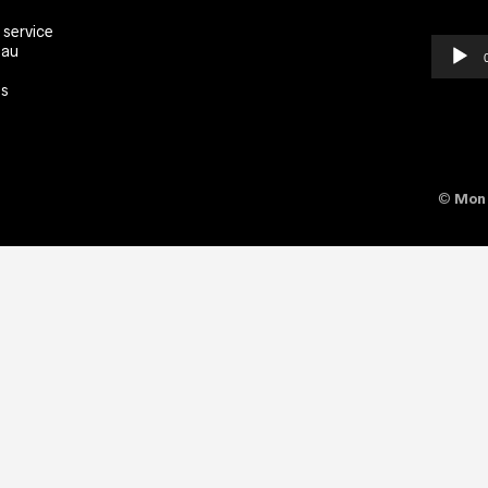
 service
 au
es
©
Mon 