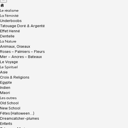
A
c
Le réalisme
c
La Féminité
u
Underboobs
e
Tatouage Doré & Argenté
i
Effet Henné
l
Dentelle
La Nature
Animaux, Oiseaux
Roses – Palmiers – Fleurs
Mer – Ancres – Bateaux
Le Voyage
Le Spirituel
Asie
Croix & Religions
Egypte
Indien
Maori
Les autres
Old School
New School
Fêtes (Halloween…)
Dreamcatcher-plumes
Enfants