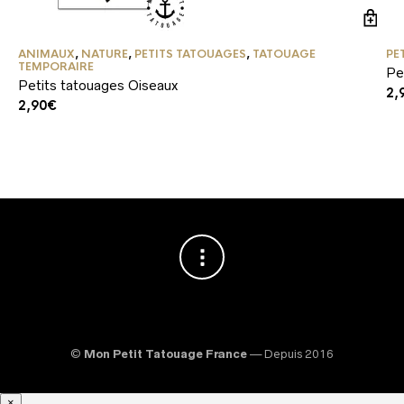
ANIMAUX
,
NATURE
,
PETITS TATOUAGES
,
TATOUAGE
PE
TEMPORAIRE
Pe
Petits tatouages Oiseaux
2,
2,90
€
©
Mon Petit Tatouage France
— Depuis 2016
×