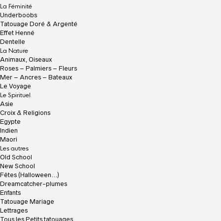
c
La Féminité
u
Underboobs
e
Tatouage Doré & Argenté
i
Effet Henné
l
Dentelle
La Nature
Animaux, Oiseaux
Roses – Palmiers – Fleurs
Mer – Ancres – Bateaux
Le Voyage
Le Spirituel
Asie
Croix & Religions
Egypte
Indien
Maori
Les autres
Old School
New School
Fêtes (Halloween…)
Dreamcatcher-plumes
Enfants
Tatouage Mariage
Lettrages
Tous les Petits tatouages