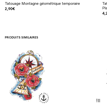
Tatouage Montagne géométrique temporaire
Ta
Pl
2,90
€
4,
PRODUITS SIMILAIRES
Ce