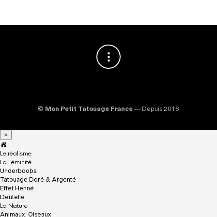
©
Mon Petit Tatouage France
— Depuis 2016
×
A
c
Le réalisme
c
La Féminité
u
Underboobs
e
Tatouage Doré & Argenté
i
Effet Henné
l
Dentelle
La Nature
Animaux, Oiseaux