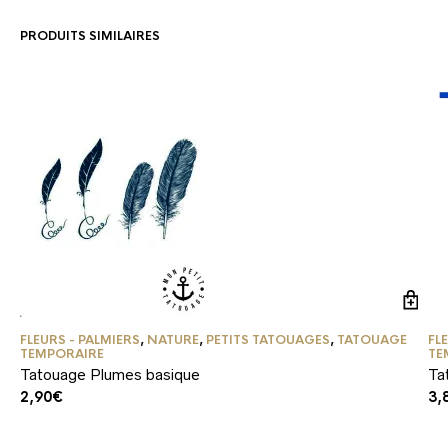
PRODUITS SIMILAIRES
FLEURS - PALMIERS
,
NATURE
,
PETITS TATOUAGES
,
TATOUAGE
FL
TEMPORAIRE
TE
Tatouage Plumes basique
Ta
2,90
€
3,