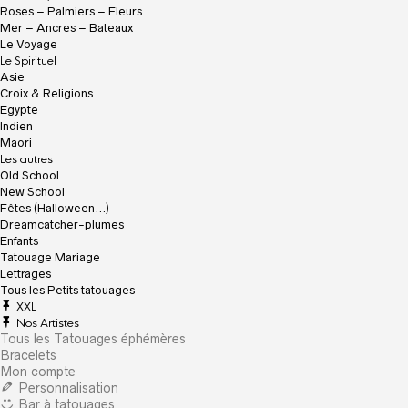
Roses – Palmiers – Fleurs
Mer – Ancres – Bateaux
Le Voyage
Le Spirituel
Asie
Croix & Religions
Egypte
Indien
Maori
Les autres
Old School
New School
Fêtes (Halloween…)
Dreamcatcher-plumes
Enfants
Tatouage Mariage
Lettrages
Tous les Petits tatouages
XXL
Nos Artistes
Tous les Tatouages éphémères
Bracelets
Mon compte
Personnalisation
Bar à tatouages