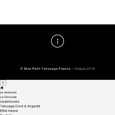
©
Mon Petit Tatouage France
— Depuis 2016
×
A
c
Le réalisme
c
La Féminité
u
Underboobs
e
Tatouage Doré & Argenté
i
Effet Henné
l