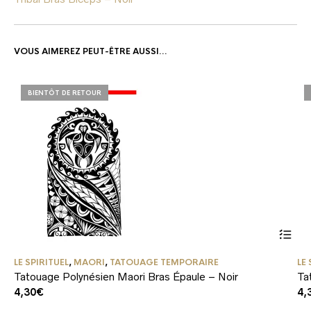
VOUS AIMEREZ PEUT-ÊTRE AUSSI…
BIENTÔT DE RETOUR
LE SPIRITUEL
,
MAORI
,
TATOUAGE TEMPORAIRE
LE 
Tatouage Polynésien Maori Bras Épaule – Noir
Ta
4,30
€
4,