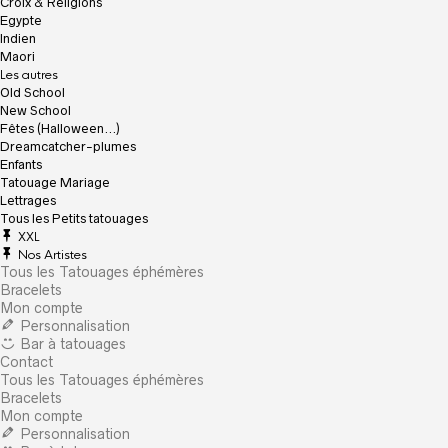
Croix & Religions
Egypte
Indien
Maori
Les autres
Old School
New School
Fêtes (Halloween…)
Dreamcatcher-plumes
Enfants
Tatouage Mariage
Lettrages
Tous les Petits tatouages
XXL
Nos Artistes
Tous les Tatouages éphémères
Bracelets
Mon compte
Personnalisation
Bar à tatouages
Contact
Tous les Tatouages éphémères
Bracelets
Mon compte
Personnalisation