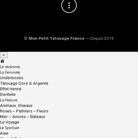
©
Mon Petit Tatouage France
— Depuis 2016
×
A
c
Le réalisme
c
La Féminité
u
Underboobs
e
Tatouage Doré & Argenté
i
Effet Henné
l
Dentelle
La Nature
Animaux, Oiseaux
Roses – Palmiers – Fleurs
Mer – Ancres – Bateaux
Le Voyage
Le Spirituel
Asie