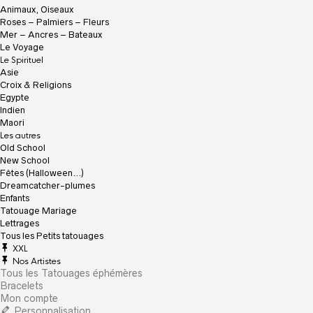
Animaux, Oiseaux
Roses – Palmiers – Fleurs
Mer – Ancres – Bateaux
Le Voyage
Le Spirituel
Asie
Croix & Religions
Egypte
Indien
Maori
Les autres
Old School
New School
Fêtes (Halloween…)
Dreamcatcher-plumes
Enfants
Tatouage Mariage
Lettrages
Tous les Petits tatouages
XXL
Nos Artistes
Tous les Tatouages éphémères
Bracelets
Mon compte
Personnalisation