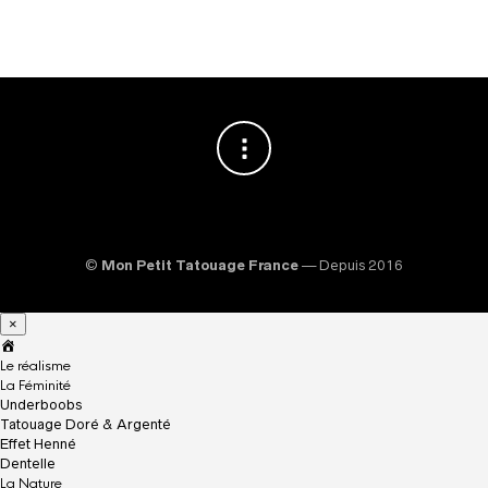
©
Mon Petit Tatouage France
— Depuis 2016
×
A
c
Le réalisme
c
La Féminité
u
Underboobs
e
Tatouage Doré & Argenté
i
Effet Henné
l
Dentelle
La Nature