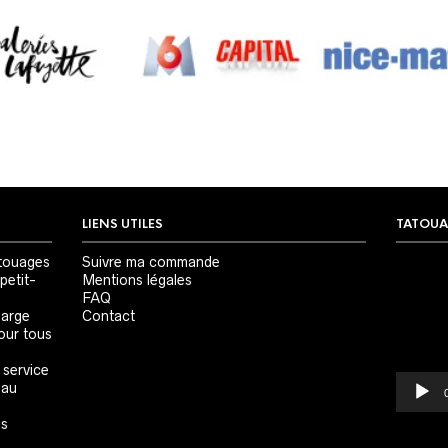
LIENS UTILES
TATOUA
Lecteur
touages
Suivre ma commande
vidéo
petit-
Mentions légales
FAQ
large
Contact
our tous
 service
 au
es