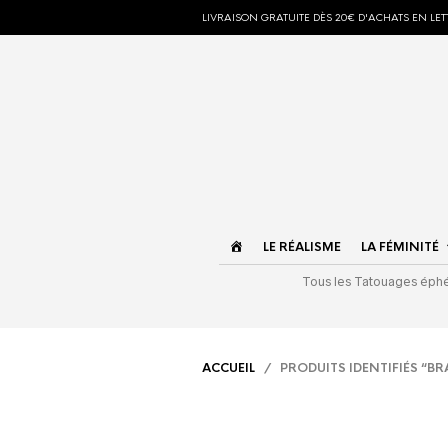
LIVRAISON GRATUITE DÈS 20€ D'ACHATS EN LETT
ACCUEIL
LE RÉALISME
LA FÉMINITÉ
Tous les Tatouages ép
ACCUEIL
/ PRODUITS IDENTIFIÉS “BRA