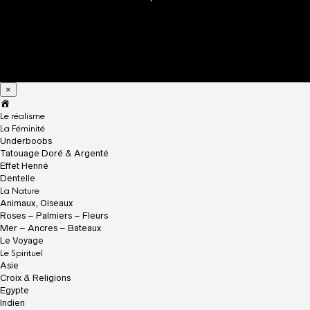
×
A
c
Le réalisme
c
La Féminité
u
Underboobs
e
Tatouage Doré & Argenté
i
Effet Henné
l
Dentelle
La Nature
Animaux, Oiseaux
Roses – Palmiers – Fleurs
Mer – Ancres – Bateaux
Le Voyage
Le Spirituel
Asie
Croix & Religions
Egypte
Indien