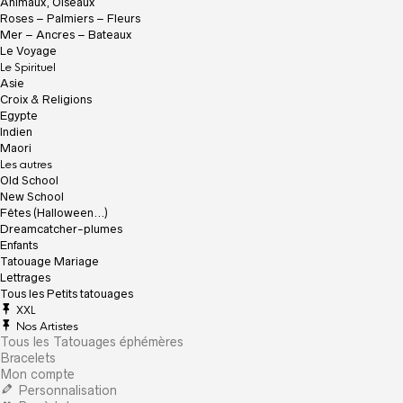
Animaux, Oiseaux
Roses – Palmiers – Fleurs
Mer – Ancres – Bateaux
Le Voyage
Le Spirituel
Asie
Croix & Religions
Egypte
Indien
Maori
Les autres
Old School
New School
Fêtes (Halloween…)
Dreamcatcher-plumes
Enfants
Tatouage Mariage
Lettrages
Tous les Petits tatouages
XXL
Nos Artistes
Tous les Tatouages éphémères
Bracelets
Mon compte
Personnalisation