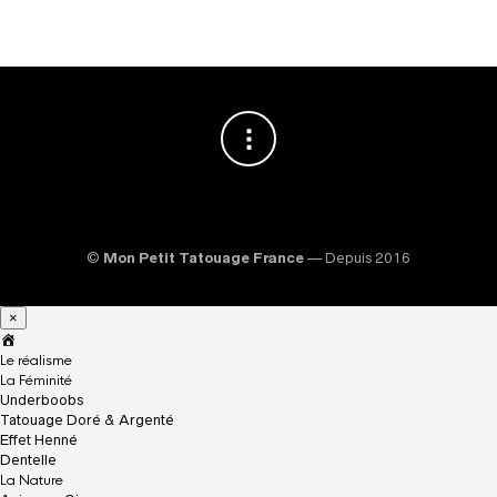
©
Mon Petit Tatouage France
— Depuis 2016
×
A
c
Le réalisme
c
La Féminité
u
Underboobs
e
Tatouage Doré & Argenté
i
Effet Henné
l
Dentelle
La Nature