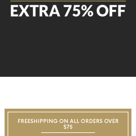
FREESHIPPING ON ALL ORDERS OVER
$75