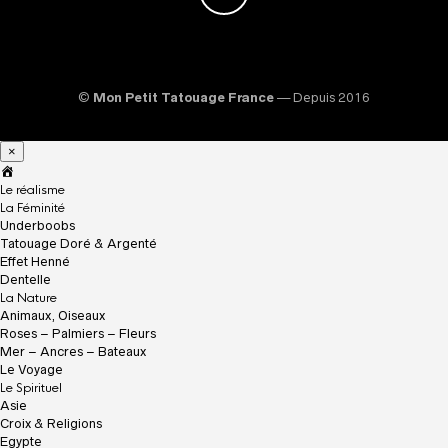
©
Mon Petit Tatouage France
— Depuis 2016
×
A
c
Le réalisme
c
La Féminité
u
Underboobs
e
Tatouage Doré & Argenté
i
Effet Henné
l
Dentelle
La Nature
Animaux, Oiseaux
Roses – Palmiers – Fleurs
Mer – Ancres – Bateaux
Le Voyage
Le Spirituel
Asie
Croix & Religions
Egypte