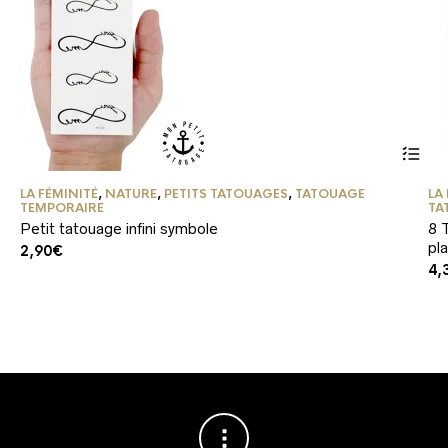
LA FÉMINITÉ
,
NATURE
,
PETITS TATOUAGES
,
TATOUAGE
LA
TEMPORAIRE
TA
Petit tatouage infini symbole
8 
pl
2,90
€
4,