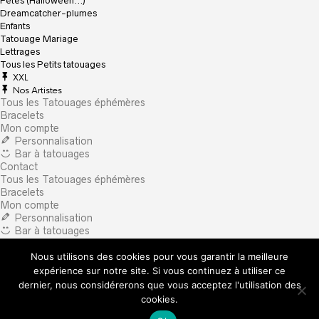
Fêtes (Halloween…)
Dreamcatcher-plumes
Enfants
Tatouage Mariage
Lettrages
Tous les Petits tatouages
XXL
Nos Artistes
Tous les Tatouages éphémères
Bracelets
Mon compte
Personnalisation
Bar à tatouages
Contact
Tous les Tatouages éphémères
Bracelets
Mon compte
Personnalisation
Bar à tatouages
Contact
Nous utilisons des cookies pour vous garantir la meilleure
×
What are you looking for?
expérience sur notre site. Si vous continuez à utiliser ce
dernier, nous considérerons que vous acceptez l'utilisation des
cookies.