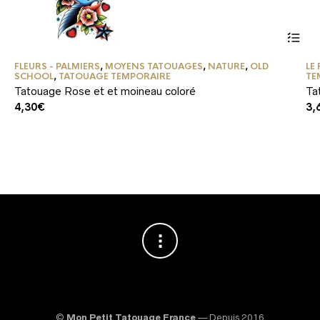
FLEURS - PALMIERS
,
MOYENS TATOUAGES
,
NATURE
,
OLD
LE
SCHOOL
,
TATOUAGE TEMPORAIRE
TE
Tatouage Rose et et moineau coloré
Ta
4,30
€
3,
©
Mon Petit Tatouage France
— Depuis 2016