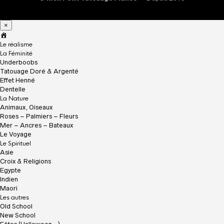
×
A
c
Le réalisme
c
La Féminité
u
Underboobs
e
Tatouage Doré & Argenté
i
Effet Henné
l
Dentelle
La Nature
Animaux, Oiseaux
Roses – Palmiers – Fleurs
Mer – Ancres – Bateaux
Le Voyage
Le Spirituel
Asie
Croix & Religions
Egypte
Indien
Maori
Les autres
Old School
New School