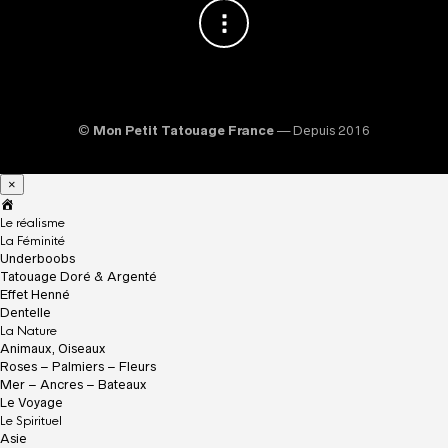
©
Mon Petit Tatouage France
— Depuis 2016
×
A
c
Le réalisme
c
La Féminité
u
Underboobs
e
Tatouage Doré & Argenté
i
Effet Henné
l
Dentelle
La Nature
Animaux, Oiseaux
Roses – Palmiers – Fleurs
Mer – Ancres – Bateaux
Le Voyage
Le Spirituel
Asie