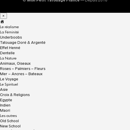
©
Mon Petit Tatouage France
— Depuis 2016
×
A
c
Le réalisme
c
La Féminité
u
Underboobs
e
Tatouage Doré & Argenté
i
Effet Henné
l
Dentelle
La Nature
Animaux, Oiseaux
Roses – Palmiers – Fleurs
Mer – Ancres – Bateaux
Le Voyage
Le Spirituel
Asie
Croix & Religions
Egypte
Indien
Maori
Les autres
Old School
New School