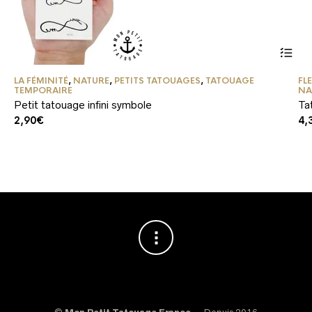
LA FÉMINITÉ
,
NATURE
,
PETITS TATOUAGES
,
TATOUAGE
FL
TEMPORAIRE
NA
Petit tatouage infini symbole
Ta
2,90
€
4,