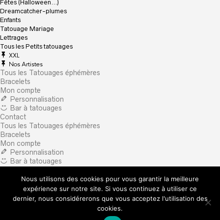
Fêtes (Halloween…)
Dreamcatcher-plumes
Enfants
Tatouage Mariage
Lettrages
Tous les Petits tatouages
XXL
Nos Artistes
Tous les Tatouages éphémères
Bracelets
Mon compte
Personnalisation
Bar à tatouages
Contact
Tous les Tatouages éphémères
Bracelets
Mon compte
Personnalisation
Bar à tatouages
Contact
Nous utilisons des cookies pour vous garantir la meilleure
×
What are you looking for?
expérience sur notre site. Si vous continuez à utiliser ce
dernier, nous considérerons que vous acceptez l'utilisation des
cookies.