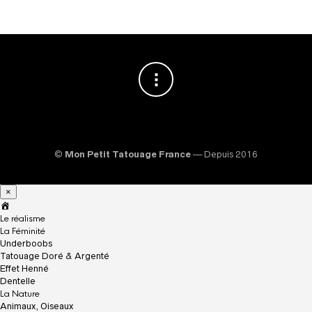
©
Mon Petit Tatouage France
— Depuis 2016
×
A
c
Le réalisme
c
La Féminité
u
Underboobs
e
Tatouage Doré & Argenté
i
Effet Henné
l
Dentelle
La Nature
Animaux, Oiseaux