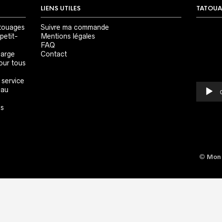
LIENS UTILES
TATOUA
Lecteur
touages
Suivre ma commande
vidéo
petit-
Mentions légales
FAQ
large
Contact
our tous
 service
 au
es
©
Mon 