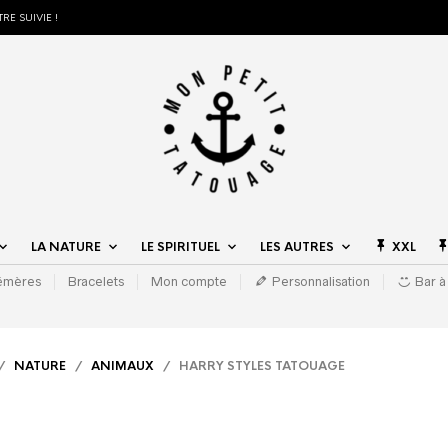
RE SUIVIE !
LA NATURE
LE SPIRITUEL
LES AUTRES
XXL
hémères
Bracelets
Mon compte
Personnalisation
Bar à
/
NATURE
/
ANIMAUX
/ HARRY STYLES TATOUAGE