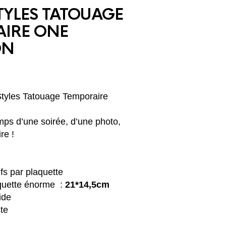
TYLES TATOUAGE
IRE ONE
ON
Styles Tatouage Temporaire
emps d’une soirée, d’une photo,
re !
s par plaquette
aquette énorme :
21
*14,5cm
ide
te