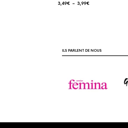
Plage
3,49
€
–
3,99
€
de
prix :
3,49€
à
3,99€
ILS PARLENT DE NOUS