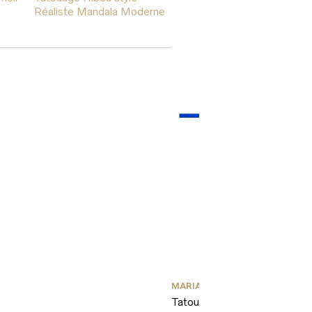
Réaliste Mandala Moderne
MARIAGE
,
TATOUAGE TEMPORA
Tatouage Mariage Madame 