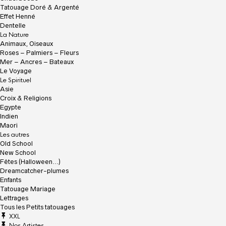
e
Tatouage Doré & Argenté
i
Effet Henné
l
Dentelle
La Nature
Animaux, Oiseaux
Roses – Palmiers – Fleurs
Mer – Ancres – Bateaux
Le Voyage
Le Spirituel
Asie
Croix & Religions
Egypte
Indien
Maori
Les autres
Old School
New School
Fêtes (Halloween…)
Dreamcatcher-plumes
Enfants
Tatouage Mariage
Lettrages
Tous les Petits tatouages
XXL
Nos Artistes