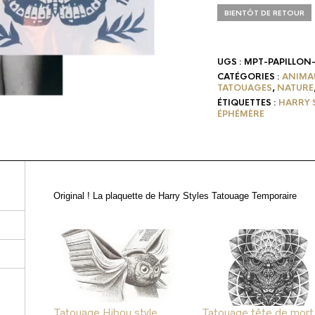
BIENTÔT DE RETOUR
UGS :
MPT-PAPILLON
CATÉGORIES :
ANIMA
TATOUAGES
,
NATURE
ÉTIQUETTES :
HARRY 
ÉPHÉMÈRE
Original ! La plaquette de Harry Styles Tatouage Temporaire
Tatouage Hibou style
Tatouage tête de mort 