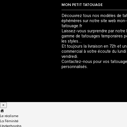
MON PETIT TATOUAGE
Découvrez tous nos modèles de ta
éphémères sur notre site web mon-
tatouage.fr
Laissez-vous surprendre par notre 
gamme de tatouages temporaires p
les styles…
Et toujours la livraison en 72h et un
commercial à votre écoute du lundi
vendredi.
Contactez-nous pour vos tatouag
personnalisés.
×
A
c
Le réalisme
c
La Féminité
u
Underboobs