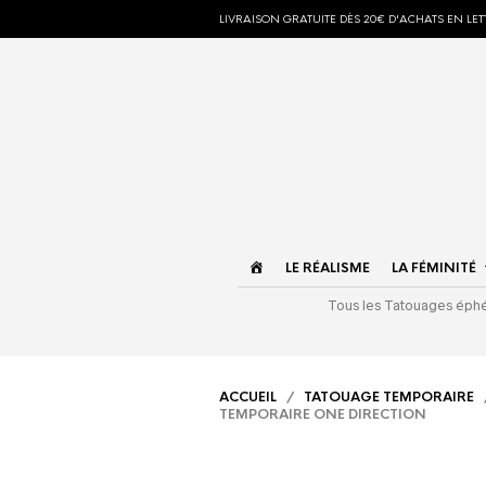
LIVRAISON GRATUITE DÈS 20€ D'ACHATS EN LETT
ACCUEIL
LE RÉALISME
LA FÉMINITÉ
Tous les Tatouages ép
ACCUEIL
/
TATOUAGE TEMPORAIRE
TEMPORAIRE ONE DIRECTION