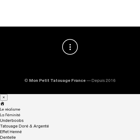
©
Mon Petit Tatouage France
— Depuis 2016
×
A
c
Le réalisme
c
La Féminité
u
Underboobs
e
Tatouage Doré & Argenté
i
Effet Henné
l
Dentelle