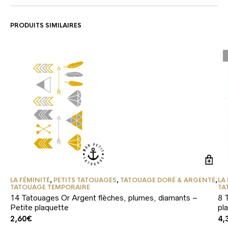
PRODUITS SIMILAIRES
LA FÉMINITÉ
,
PETITS TATOUAGES
,
TATOUAGE DORÉ & ARGENTÉ
,
LA
TATOUAGE TEMPORAIRE
TA
14 Tatouages Or Argent flèches, plumes, diamants –
8 
Petite plaquette
pl
2,60
€
4,