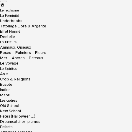
A
c
Le réalisme
c
La Féminité
u
Underboobs
e
Tatouage Doré & Argenté
i
Effet Henné
l
Dentelle
La Nature
Animaux, Oiseaux
Roses – Palmiers – Fleurs
Mer – Ancres – Bateaux
Le Voyage
Le Spirituel
Asie
Croix & Religions
Egypte
Indien
Maori
Les autres
Old School
New School
Fêtes (Halloween…)
Dreamcatcher-plumes
Enfants