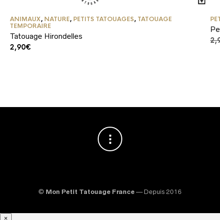
ANIMAUX
,
NATURE
,
PETITS TATOUAGES
,
TATOUAGE
PE
TEMPORAIRE
Pe
Tatouage Hirondelles
2,
2,90
€
©
Mon Petit Tatouage France
— Depuis 2016
×