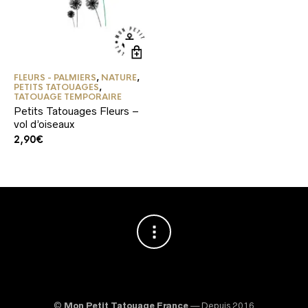
FLEURS - PALMIERS
,
NATURE
,
PETITS TATOUAGES
,
TATOUAGE TEMPORAIRE
Petits Tatouages Fleurs –
vol d’oiseaux
2,90
€
©
Mon Petit Tatouage France
— Depuis 2016