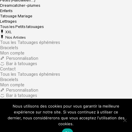
Fêtes (Halloween…)
Dreamcatcher-plumes
Enfants
Tatouage Mariage
Lettrages
Tous les Petits tatouages
XXL
Nos Artistes
Tous les Tatouages éphémères
Bracelets
Mon compte
Personnalisation
Bar à tatouages
Contact
Tous les Tatouages éphémères
Bracelets
Mon compte
Personnalisation
Bar à tatouages
Contact
Nous utilisons des cookies pour vous garantir la meilleure
×
What are you looking for?
expérience sur notre site. Si vous continuez à utiliser ce
dernier, nous considérerons que vous acceptez l'utilisation des
cookies.