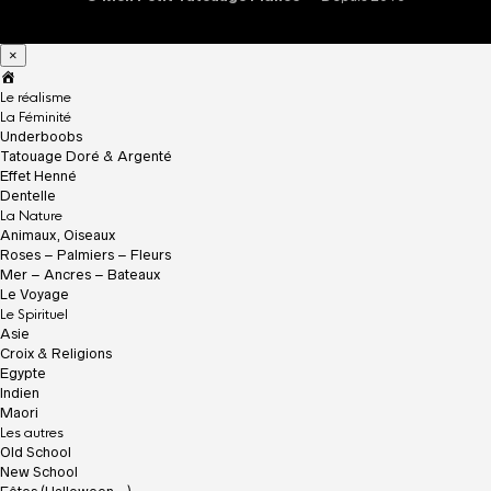
×
A
c
Le réalisme
c
La Féminité
u
Underboobs
e
Tatouage Doré & Argenté
i
Effet Henné
l
Dentelle
La Nature
Animaux, Oiseaux
Roses – Palmiers – Fleurs
Mer – Ancres – Bateaux
Le Voyage
Le Spirituel
Asie
Croix & Religions
Egypte
Indien
Maori
Les autres
Old School
New School