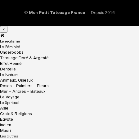
©
Mon Petit Tatouage France
— Depuis 2016
×
A
c
Le réalisme
c
La Féminité
u
Underboobs
e
Tatouage Doré & Argenté
i
Effet Henné
l
Dentelle
La Nature
Animaux, Oiseaux
Roses – Palmiers – Fleurs
Mer – Ancres – Bateaux
Le Voyage
Le Spirituel
Asie
Croix & Religions
Egypte
Indien
Maori
Les autres