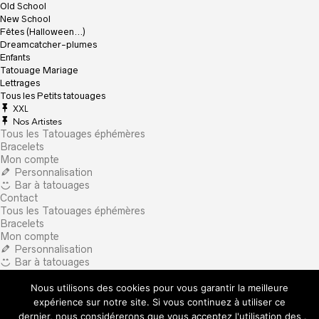
Old School
New School
Fêtes (Halloween…)
Dreamcatcher-plumes
Enfants
Tatouage Mariage
Lettrages
Tous les Petits tatouages
XXL
Nos Artistes
Tous les Tatouages éphémères
Bracelets
Mon compte
Personnalisation
Bar à tatouages
Contact
Tous les Tatouages éphémères
Bracelets
Mon compte
Personnalisation
Bar à tatouages
Contact
Nous utilisons des cookies pour vous garantir la meilleure
×
What are you looking for?
expérience sur notre site. Si vous continuez à utiliser ce
dernier, nous considérerons que vous acceptez l'utilisation des