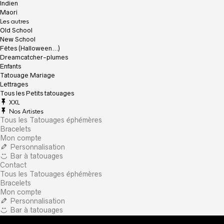
Indien
Maori
Les autres
Old School
New School
Fêtes (Halloween…)
Dreamcatcher-plumes
Enfants
Tatouage Mariage
Lettrages
Tous les Petits tatouages
XXL
Nos Artistes
Tous les Tatouages éphémères
Bracelets
Mon compte
Personnalisation
Bar à tatouages
Contact
Tous les Tatouages éphémères
Bracelets
Mon compte
Personnalisation
Bar à tatouages
Contact