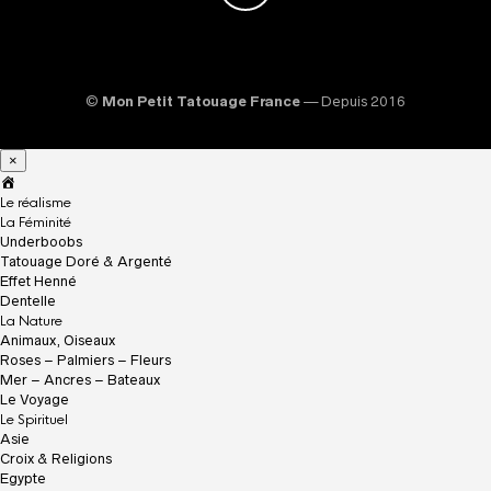
©
Mon Petit Tatouage France
— Depuis 2016
×
A
c
Le réalisme
c
La Féminité
u
Underboobs
e
Tatouage Doré & Argenté
i
Effet Henné
l
Dentelle
La Nature
Animaux, Oiseaux
Roses – Palmiers – Fleurs
Mer – Ancres – Bateaux
Le Voyage
Le Spirituel
Asie
Croix & Religions
Egypte