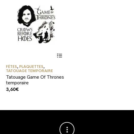
Ce
produit
a
FÊTES
,
PLAQUETTES
,
plusieurs
TATOUAGE TEMPORAIRE
variations.
Tatouage Game Of Thrones
Les
temporaire
options
3,60
€
peuvent
être
choisies
sur
la
page
du
produit