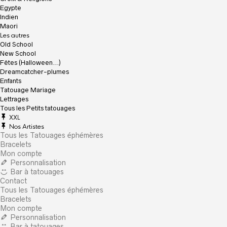
Egypte
Indien
Maori
Les autres
Old School
New School
Fêtes (Halloween…)
Dreamcatcher-plumes
Enfants
Tatouage Mariage
Lettrages
Tous les Petits tatouages
XXL
Nos Artistes
Tous les Tatouages éphémères
Bracelets
Mon compte
Personnalisation
Bar à tatouages
Contact
Tous les Tatouages éphémères
Bracelets
Mon compte
Personnalisation
Bar à tatouages