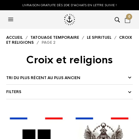
LIVRAISON GRATUITE DÈS 20€ D'ACHATS EN LETTRE SUIVIE !
0
ACCUEIL
/
TATOUAGE TEMPORAIRE
/
LE SPIRITUEL
/
CROIX
ET RELIGIONS
/ PAGE 2
Croix et religions
FILTERS