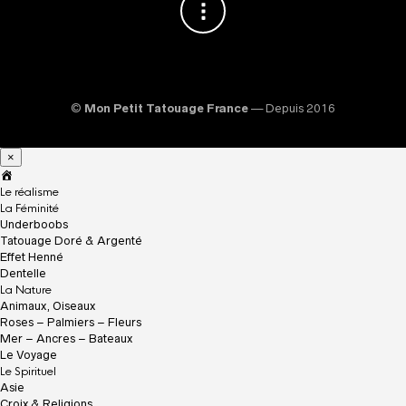
©
Mon Petit Tatouage France
— Depuis 2016
×
A
c
Le réalisme
c
La Féminité
u
Underboobs
e
Tatouage Doré & Argenté
i
Effet Henné
l
Dentelle
La Nature
Animaux, Oiseaux
Roses – Palmiers – Fleurs
Mer – Ancres – Bateaux
Le Voyage
Le Spirituel
Asie
Croix & Religions