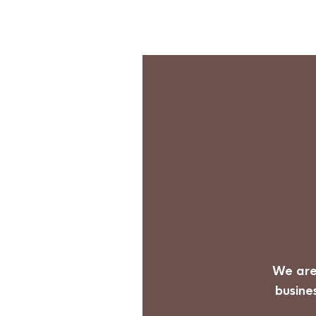
We are
busine