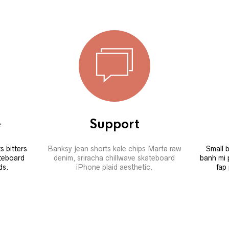
e
Support
s bitters
Banksy jean shorts kale chips Marfa raw
Small 
teboard
denim, sriracha chillwave skateboard
banh mi 
ds.
iPhone plaid aesthetic.
fap