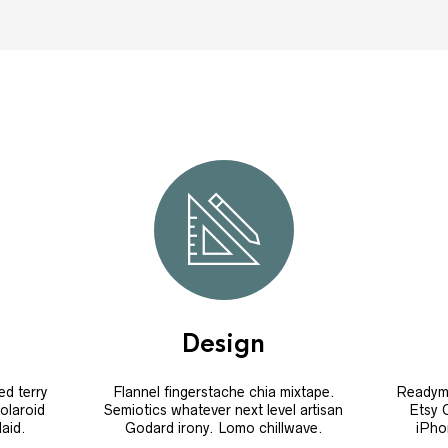
Design
ed terry
Flannel fingerstache chia mixtape.
Readyma
Polaroid
Semiotics whatever next level artisan
Etsy 
laid.
Godard irony. Lomo chillwave.
iPho