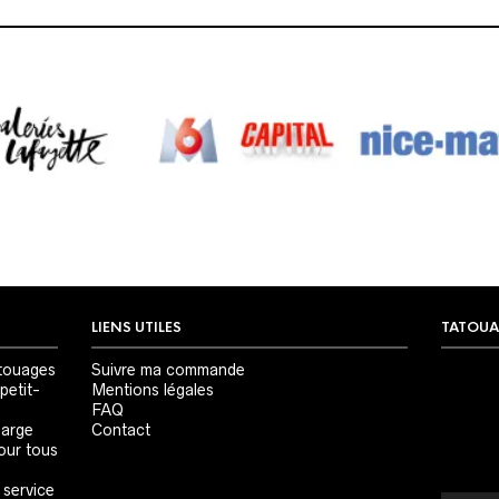
LIENS UTILES
TATOUA
Lecteur
touages
Suivre ma commande
vidéo
petit-
Mentions légales
FAQ
large
Contact
our tous
 service