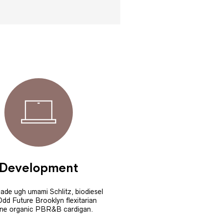
Development
de ugh umami Schlitz, biodiesel
Odd Future Brooklyn flexitarian
ne organic PBR&B cardigan.