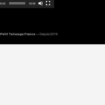
00:00
00:58
Petit Tatouage France
— Depuis 2016