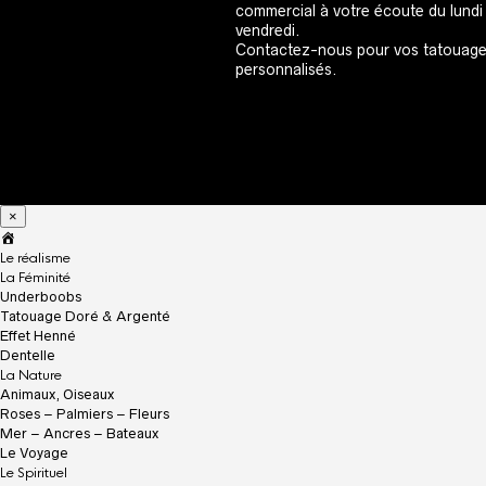
commercial à votre écoute du lundi
vendredi.
Contactez-nous pour vos tatouag
personnalisés.
×
A
c
Le réalisme
c
La Féminité
u
Underboobs
e
Tatouage Doré & Argenté
i
Effet Henné
l
Dentelle
La Nature
Animaux, Oiseaux
Roses – Palmiers – Fleurs
Mer – Ancres – Bateaux
Le Voyage
Le Spirituel