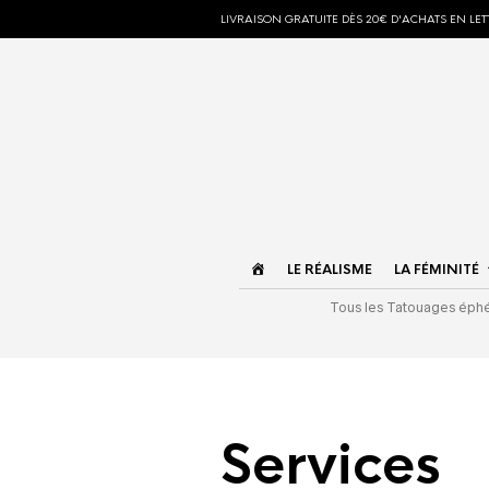
LIVRAISON GRATUITE DÈS 20€ D'ACHATS EN LETT
ACCUEIL
LE RÉALISME
LA FÉMINITÉ
Tous les Tatouages ép
Services