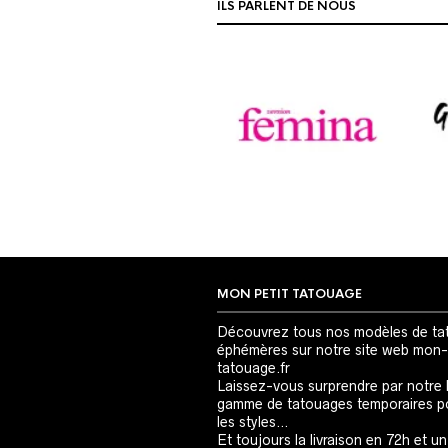
ILS PARLENT DE NOUS
MON PETIT TATOUAGE
Découvrez tous nos modèles de ta
éphémères sur notre site web mon-
tatouage.fr
Laissez-vous surprendre par notre 
gamme de tatouages temporaires p
les styles…
Et toujours la livraison en 72h et un