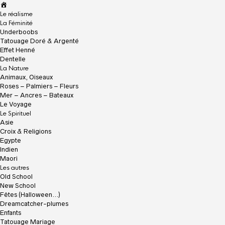
A
c
Le réalisme
c
La Féminité
u
Underboobs
e
Tatouage Doré & Argenté
i
Effet Henné
l
Dentelle
La Nature
Animaux, Oiseaux
Roses – Palmiers – Fleurs
Mer – Ancres – Bateaux
Le Voyage
Le Spirituel
Asie
Croix & Religions
Egypte
Indien
Maori
Les autres
Old School
New School
Fêtes (Halloween…)
Dreamcatcher-plumes
Enfants
Tatouage Mariage